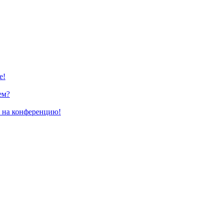
е!
ем?
и на конференцию!