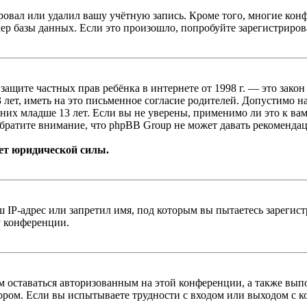
овал или удалил вашу учётную запись. Кроме того, многие кон
р базы данных. Если это произошло, попробуйте зарегистрироват
т о защите частных прав ребёнка в интернете от 1998 г. — это з
ет, иметь на это письменное согласие родителей. Допустимо н
х младше 13 лет. Если вы не уверены, применимо ли это к вам
братите внимание, что phpBB Group не может давать рекомендац
ет юридической силы.
IP-адрес или запретил имя, под которым вы пытаетесь зарегис
у конференции.
вам оставаться авторизованным на этой конференции, а также в
ром. Если вы испытываете трудности с входом или выходом с ко