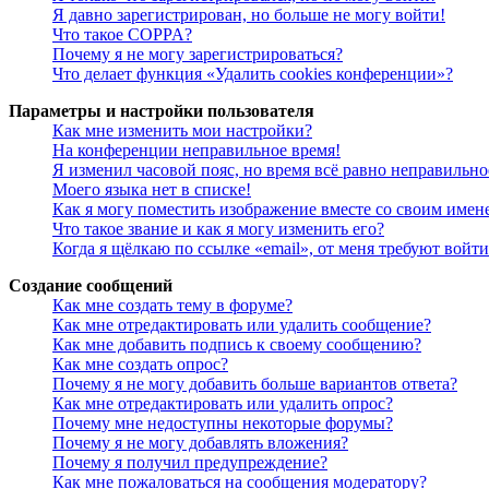
Я давно зарегистрирован, но больше не могу войти!
Что такое COPPA?
Почему я не могу зарегистрироваться?
Что делает функция «Удалить cookies конференции»?
Параметры и настройки пользователя
Как мне изменить мои настройки?
На конференции неправильное время!
Я изменил часовой пояс, но время всё равно неправильно
Моего языка нет в списке!
Как я могу поместить изображение вместе со своим имен
Что такое звание и как я могу изменить его?
Когда я щёлкаю по ссылке «email», от меня требуют войт
Создание сообщений
Как мне создать тему в форуме?
Как мне отредактировать или удалить сообщение?
Как мне добавить подпись к своему сообщению?
Как мне создать опрос?
Почему я не могу добавить больше вариантов ответа?
Как мне отредактировать или удалить опрос?
Почему мне недоступны некоторые форумы?
Почему я не могу добавлять вложения?
Почему я получил предупреждение?
Как мне пожаловаться на сообщения модератору?