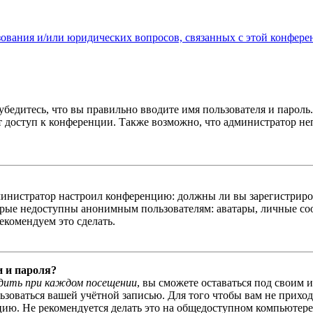
зования и/или юридических вопросов, связанных с этой конфере
бедитесь, что вы правильно вводите имя пользователя и пароль
ыт доступ к конференции. Также возможно, что администратор н
администратор настроил конференцию: должны ли вы зарегистриро
рые недоступны анонимным пользователям: аватары, личные сообщ
екомендуем это сделать.
и и пароля?
дить при каждом посещении
, вы сможете оставаться под своим 
льзоваться вашей учётной записью. Для того чтобы вам не прихо
ю. Не рекомендуется делать это на общедоступном компьютере, 