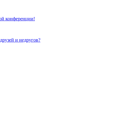
той конференции!
 друзей и недругов?