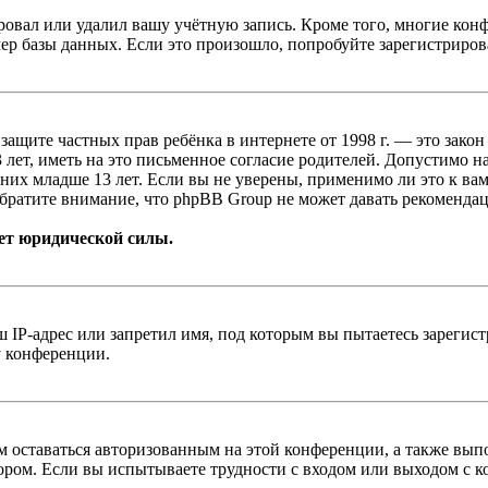
овал или удалил вашу учётную запись. Кроме того, многие кон
р базы данных. Если это произошло, попробуйте зарегистрироват
т о защите частных прав ребёнка в интернете от 1998 г. — это з
ет, иметь на это письменное согласие родителей. Допустимо н
х младше 13 лет. Если вы не уверены, применимо ли это к вам
братите внимание, что phpBB Group не может давать рекомендац
ет юридической силы.
IP-адрес или запретил имя, под которым вы пытаетесь зарегис
у конференции.
вам оставаться авторизованным на этой конференции, а также в
ром. Если вы испытываете трудности с входом или выходом с ко