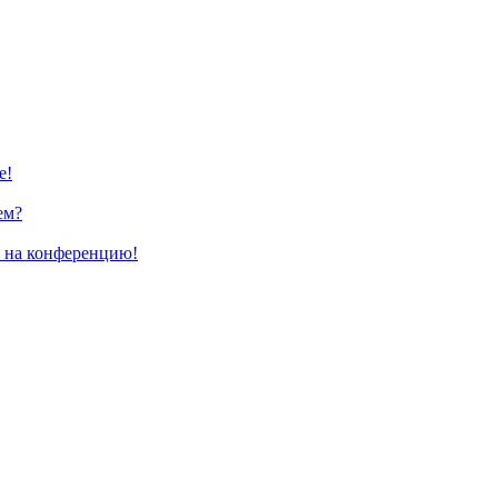
е!
ем?
и на конференцию!