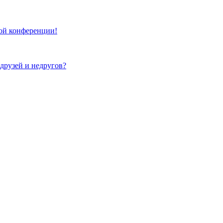
той конференции!
 друзей и недругов?