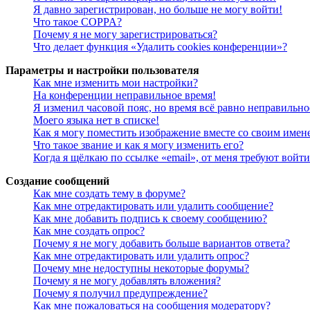
Я давно зарегистрирован, но больше не могу войти!
Что такое COPPA?
Почему я не могу зарегистрироваться?
Что делает функция «Удалить cookies конференции»?
Параметры и настройки пользователя
Как мне изменить мои настройки?
На конференции неправильное время!
Я изменил часовой пояс, но время всё равно неправильно
Моего языка нет в списке!
Как я могу поместить изображение вместе со своим имен
Что такое звание и как я могу изменить его?
Когда я щёлкаю по ссылке «email», от меня требуют войт
Создание сообщений
Как мне создать тему в форуме?
Как мне отредактировать или удалить сообщение?
Как мне добавить подпись к своему сообщению?
Как мне создать опрос?
Почему я не могу добавить больше вариантов ответа?
Как мне отредактировать или удалить опрос?
Почему мне недоступны некоторые форумы?
Почему я не могу добавлять вложения?
Почему я получил предупреждение?
Как мне пожаловаться на сообщения модератору?