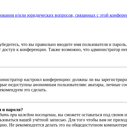
зования и/или юридических вопросов, связанных с этой конфере
бедитесь, что вы правильно вводите имя пользователя и пароль
ыт доступ к конференции. Также возможно, что администратор н
администратор настроил конференцию: должны ли вы зарегистриро
рые недоступны анонимным пользователям: аватары, личные сообщ
екомендуем это сделать.
и и пароля?
дить при каждом посещении
, вы сможете оставаться под своим 
льзоваться вашей учётной записью. Для того чтобы вам не прихо
ю. Не рекомендуется делать это на общедоступном компьютере, 