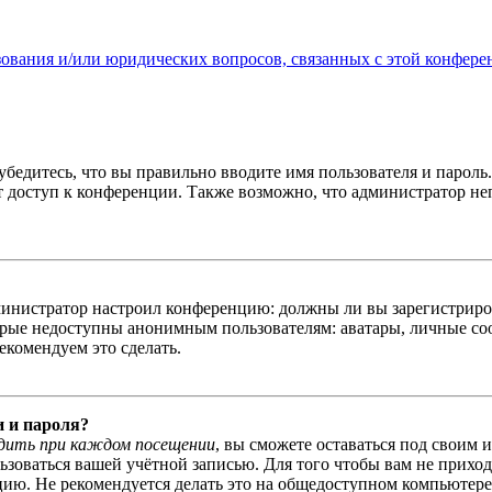
зования и/или юридических вопросов, связанных с этой конфере
бедитесь, что вы правильно вводите имя пользователя и пароль
ыт доступ к конференции. Также возможно, что администратор н
администратор настроил конференцию: должны ли вы зарегистриро
рые недоступны анонимным пользователям: аватары, личные сообщ
екомендуем это сделать.
и и пароля?
дить при каждом посещении
, вы сможете оставаться под своим 
льзоваться вашей учётной записью. Для того чтобы вам не прихо
ю. Не рекомендуется делать это на общедоступном компьютере, 