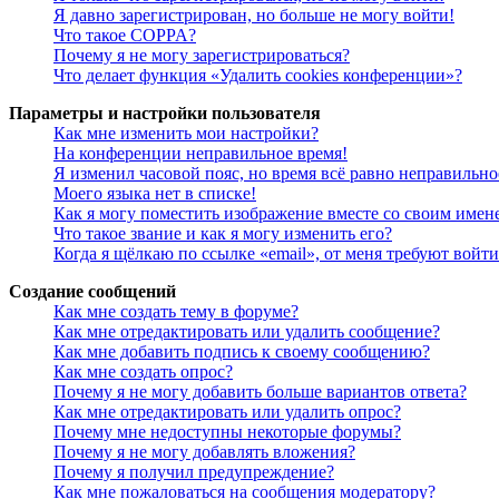
Я давно зарегистрирован, но больше не могу войти!
Что такое COPPA?
Почему я не могу зарегистрироваться?
Что делает функция «Удалить cookies конференции»?
Параметры и настройки пользователя
Как мне изменить мои настройки?
На конференции неправильное время!
Я изменил часовой пояс, но время всё равно неправильно
Моего языка нет в списке!
Как я могу поместить изображение вместе со своим имен
Что такое звание и как я могу изменить его?
Когда я щёлкаю по ссылке «email», от меня требуют войт
Создание сообщений
Как мне создать тему в форуме?
Как мне отредактировать или удалить сообщение?
Как мне добавить подпись к своему сообщению?
Как мне создать опрос?
Почему я не могу добавить больше вариантов ответа?
Как мне отредактировать или удалить опрос?
Почему мне недоступны некоторые форумы?
Почему я не могу добавлять вложения?
Почему я получил предупреждение?
Как мне пожаловаться на сообщения модератору?