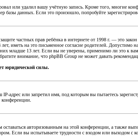
овал или удалил вашу учётную запись. Кроме того, многие кон
р базы данных. Если это произошло, попробуйте зарегистрироват
т о защите частных прав ребёнка в интернете от 1998 г. — это з
ет, иметь на это письменное согласие родителей. Допустимо н
х младше 13 лет. Если вы не уверены, применимо ли это к вам
братите внимание, что phpBB Group не может давать рекомендац
ет юридической силы.
IP-адрес или запретил имя, под которым вы пытаетесь зарегис
у конференции.
вам оставаться авторизованным на этой конференции, а также в
ром. Если вы испытываете трудности с входом или выходом с ко