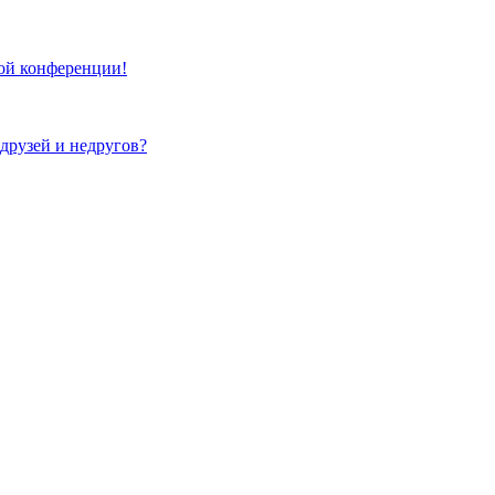
той конференции!
 друзей и недругов?