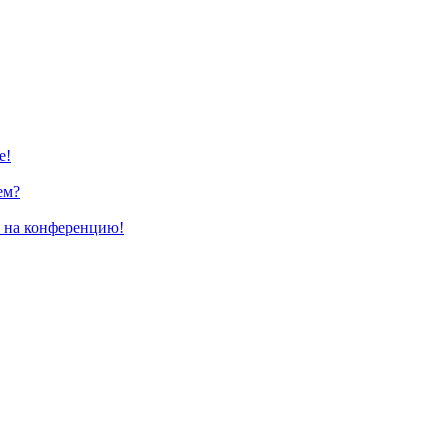
е!
ем?
и на конференцию!