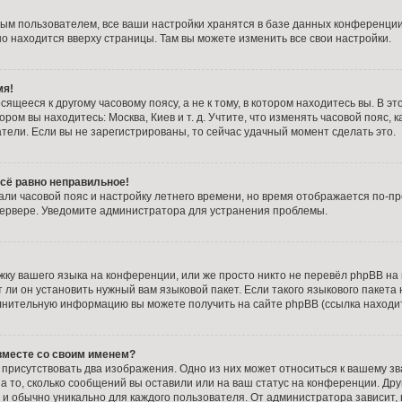
ым пользователем, все ваши настройки хранятся в базе данных конференции
но находится вверху страницы. Там вы можете изменить все свои настройки.
мя!
ящееся к другому часовому поясу, а не к тому, в котором находитесь вы. В э
тором вы находитесь: Москва, Киев и т. д. Учтите, что изменять часовой пояс, 
тели. Если вы не зарегистрированы, то сейчас удачный момент сделать это.
всё равно неправильное!
али часовой пояс и настройку летнего времени, но время отображается по-пр
сервере. Уведомите администратора для устранения проблемы.
ку вашего языка на конференции, или же просто никто не перевёл phpBB на 
и он установить нужный вам языковой пакет. Если такого языкового пакета 
лнительную информацию вы можете получить на сайте phpBB (ссылка находи
 вместе со своим именем?
присутствовать два изображения. Одно из них может относиться к вашему зв
а то, сколько сообщений вы оставили или на ваш статус на конференции. Дру
и обычно уникально для каждого пользователя. От администратора зависит, 