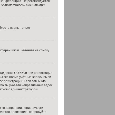
а конференцию. Не рекомендуется
т
Автоматически входить при
 будете видны только
онференцию и щёлкните на ссылку
поддержка COPPA и при регистрации
обы все новые учётные записи были
се регистрации. Если вам было
что вы указали неправильный адрес
заться с администратором.
ие конференции периодически
сли это произошло, попробуйте