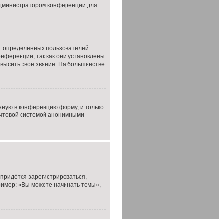
с администратором конференции для
т определённых пользователей:
нференции, так как они установлены
высить своё звание. На большинстве
нную в конференцию форму, и только
почтовой системой анонимными
 придётся зарегистрироваться,
ример: «Вы можете начинать темы»,