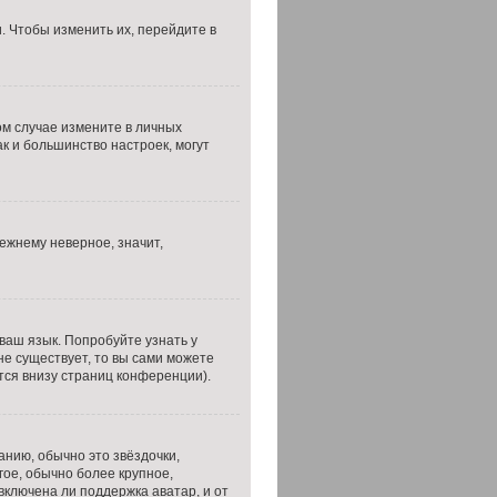
. Чтобы изменить их, перейдите в
том случае измените в личных
как и большинство настроек, могут
ежнему неверное, значит,
ваш язык. Попробуйте узнать у
не существует, то вы сами можете
тся внизу страниц конференции).
анию, обычно это звёздочки,
гое, обычно более крупное,
включена ли поддержка аватар, и от