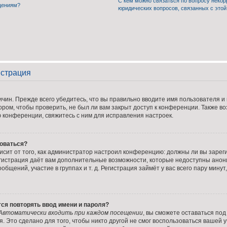
С кем можно связаться по вопросу некор
бщениям?
юридических вопросов, связанных с это
истрация
чин. Прежде всего убедитесь, что вы правильно вводите имя пользователя и
ором, чтобы проверить, не был ли вам закрыт доступ к конференции. Также в
конференции, свяжитесь с ним для исправления настроек.
оваться?
ависит от того, как администратор настроил конференцию: должны ли вы заре
егистрация даёт вам дополнительные возможности, которые недоступны ано
общений, участие в группах и т. д. Регистрация займёт у вас всего пару мину
ся повторять ввод имени и пароля?
Автоматически входить при каждом посещении
, вы сможете оставаться по
. Это сделано для того, чтобы никто другой не смог воспользоваться вашей у