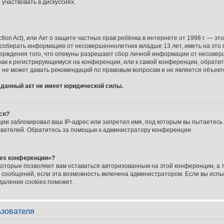
 участвовать в дискуссиях.
ection Act), или Акт о защите частных прав ребёнка в интернете от 1998 г. — 
 собирать информацию от несовершеннолетних младше 13 лет, иметь на это 
верждения того, что опекуны разрешают сбор личной информации от несовер
 как к регистрирующемуся на конференции, или к самой конференции, обратит
 не может давать рекомендаций по правовым вопросам и не является объек
 данный акт не имеет юридической силы.
ся?
и заблокировал ваш IP-адрес или запретил имя, под которым вы пытаетесь 
ователей. Обратитесь за помощью к администратору конференции.
ies конференции»?
 которые позволяют вам оставаться авторизованным на этой конференции, а 
 сообщений, если эта возможность включена администратором. Если вы испы
даление cookies поможет.
ьзователя