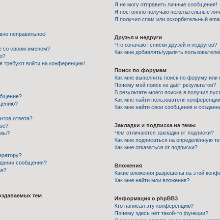
Я не могу отправить личные сообщения!
Я постоянно получаю нежелательные ли
Я получил спам или оскорбительный email
авно неправильное!
Друзья и недруги
Что означают списки друзей и недругов?
е со своим именем?
Как мне добавлять/удалять пользователе
го?
ня требуют войти на конференцию!
Поиск по форумам
Как мне выполнить поиск по форуму ил
Почему мой поиск не даёт результатов?
В результате моего поиска я получил пус
общение?
Как мне найти пользователя конференци
бщению?
Как мне найти свои сообщения и создан
нтов ответа?
Закладки и подписка на темы
рос?
Чем отличаются закладки от подписки?
умы?
Как мне подписаться на определённую т
Как мне отказаться от подписки?
ератору?
здании сообщения?
Вложения
ия?
Какие вложения разрешены на этой конф
Как мне найти мои вложения?
оздаваемых тем
Информация о phpBB3
Кто написал эту конференцию?
Почему здесь нет такой-то функции?