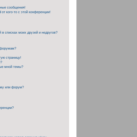
чные сообщения!
 от кого-то с этой конференции!
й в списках моих друзей и недругов?
и форумам?
тую страницу!
и?
ные мной темы?
ему или форум?
еренции?