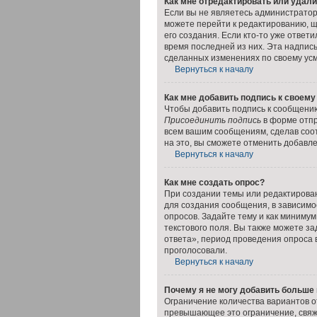
Как мне отредактировать или удал
Если вы не являетесь администрато
можете перейти к редактированию, щ
его создания. Если кто-то уже ответ
время последней из них. Эта надпис
сделанных изменениях по своему усмо
Вернуться к началу
Как мне добавить подпись к своем
Чтобы добавить подпись к сообщению
Присоединить подпись
в форме отпр
всем вашим сообщениям, сделав соо
на это, вы сможете отменить добавл
Вернуться к началу
Как мне создать опрос?
При создании темы или редактирова
для создания сообщения, в зависимос
опросов. Задайте тему и как минимум
текстового поля. Вы также можете з
ответа», период проведения опроса в
проголосовали.
Вернуться к началу
Почему я не могу добавить больше 
Ограничение количества вариантов о
превышающее это ограничение, свяж