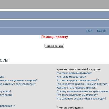
Search
FAQ
Помощь проекту
росы
Уровни пользователей и группы
Кто такие администраторы?
ся?
Кто такие модераторы?
вторять ввод имени и пароля?
Что такое группы пользователей?
ске активных пользователей?
Где находятся группы и как мне вступить
Как мне стать лидером группы?
гу войти!
Почему названия некоторых групп имеют
огу войти!
Что такое группа по умолчанию?
Что означает ссылка «Наша команда»?
нференции»?
Личные сообщения