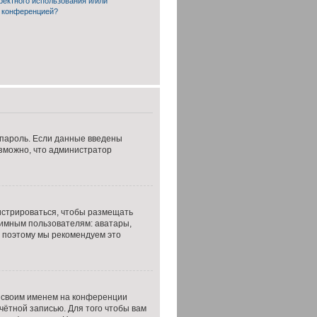
ректного использования и/или
й конференцией?
 пароль. Если данные введены
озможно, что администратор
гистрироваться, чтобы размещать
нимным пользователям: аватары,
т, поэтому мы рекомендуем это
д своим именем на конференции
чётной записью. Для того чтобы вам