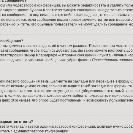
ить сообщение?
ром или модератором конференции, вы можете редактировать и удалять толь
ёлкнув по кнопке
Правка
в соответствующем сообщении, иногда только в теч
ил на сообщение, то под ним появится небольшая надпись, которая показывает
ь не появляется, если сообщение редактировал администратор или модератор
трению. Учтите, что обычные пользователи не могут удалить сообщение, есл
у сообщению?
, вы должны сначала создать её в личном разделе. После этого вы можете о
авки сообщения, чтобы подпись добавилась. Вы также можете настроить до
тветствующий выбор в параграфе «Отправка сообщений» пункта «Личные нас
ение подписи в отдельных сообщениях, убрав флажок
Присоединить подпись
нии первого сообщения темы щёлкните на закладке или перейдите в форму
С
ти от используемого стиля; если вы не видите такой закладки или формы, то
 два варианта ответа в соответствующих полях, убедившись, что каждый вар
адать количество вариантов, которые могут выбрать пользователи при голос
 днях (0 означает, что опрос будет постоянным) и возможность пользователе
вариантов ответа?
твета устанавливается администратором конференции. Если вам нужно добав
итесь с администратором конференции.