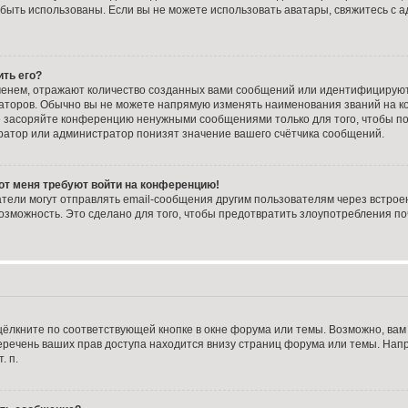
ут быть использованы. Если вы не можете использовать аватары, свяжитесь 
ить его?
енем, отражают количество созданных вами сообщений или идентифицирую
аторов. Обычно вы не можете напрямую изменять наименования званий на ко
е засоряйте конференцию ненужными сообщениями только для того, чтобы по
ратор или администратор понизят значение вашего счётчика сообщений.
 от меня требуют войти на конференцию!
тели могут отправлять email-сообщения другим пользователям через встрое
озможность. Это сделано для того, чтобы предотвратить злоупотребления 
ёлкните по соответствующей кнопке в окне форума или темы. Возможно, вам
речень ваших прав доступа находится внизу страниц форума или темы. Нап
. п.