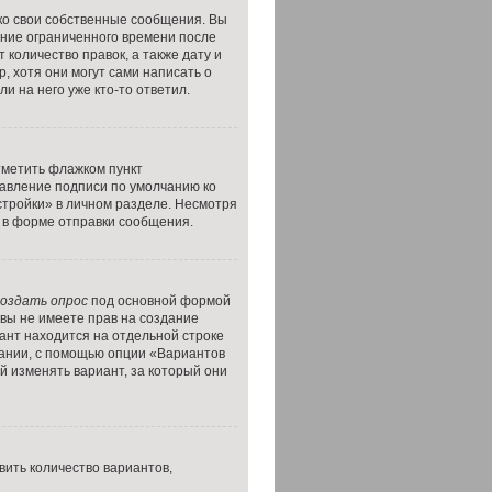
ко свои собственные сообщения. Вы
ение ограниченного времени после
 количество правок, а также дату и
, хотя они могут сами написать о
и на него уже кто-то ответил.
тметить флажком пункт
бавление подписи по умолчанию ко
тройки» в личном разделе. Несмотря
в форме отправки сообщения.
оздать опрос
под основной формой
 вы не имеете прав на создание
иант находится на отдельной строке
овании, с помощью опции «Вариантов
й изменять вариант, за который они
ить количество вариантов,