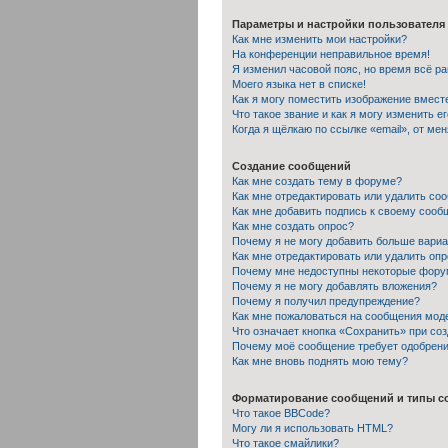
Параметры и настройки пользователя
Как мне изменить мои настройки?
На конференции неправильное время!
Я изменил часовой пояс, но время всё р
Моего языка нет в списке!
Как я могу поместить изображение вмест
Что такое звание и как я могу изменить е
Когда я щёлкаю по ссылке «email», от ме
Создание сообщений
Как мне создать тему в форуме?
Как мне отредактировать или удалить со
Как мне добавить подпись к своему соо
Как мне создать опрос?
Почему я не могу добавить больше вариа
Как мне отредактировать или удалить оп
Почему мне недоступны некоторые фор
Почему я не могу добавлять вложения?
Почему я получил предупреждение?
Как мне пожаловаться на сообщения мод
Что означает кнопка «Сохранить» при со
Почему моё сообщение требует одобрен
Как мне вновь поднять мою тему?
Форматирование сообщений и типы с
Что такое BBCode?
Могу ли я использовать HTML?
Что такое смайлики?