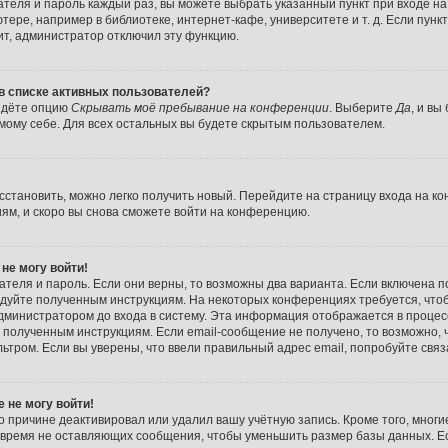
ателя и пароль каждый раз, вы можете выбрать указанный пункт при входе н
ере, например в библиотеке, интернет-кафе, университете и т. д. Если пунк
ит, администратор отключил эту функцию.
 в списке активных пользователей?
айдёте опцию
Скрывать моё пребывание на конференции
. Выберите
Да
, и вы
ому себе. Для всех остальных вы будете скрытым пользователем.
осстановить, можно легко получить новый. Перейдите на страницу входа на к
иям, и скоро вы снова сможете войти на конференцию.
 не могу войти!
ателя и пароль. Если они верны, то возможны два варианта. Если включена 
следуйте полученным инструкциям. На некоторых конференциях требуется, чт
министратором до входа в систему. Эта информация отображается в процес
 полученным инструкциям. Если email-сообщение не получено, то возможно, 
ьтром. Если вы уверены, что ввели правильный адрес email, попробуйте свя
 не могу войти!
о причине деактивировал или удалил вашу учётную запись. Кроме того, мног
 время не оставляющих сообщения, чтобы уменьшить размер базы данных. Е