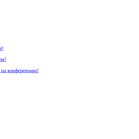
е!
ем?
и на конференцию!