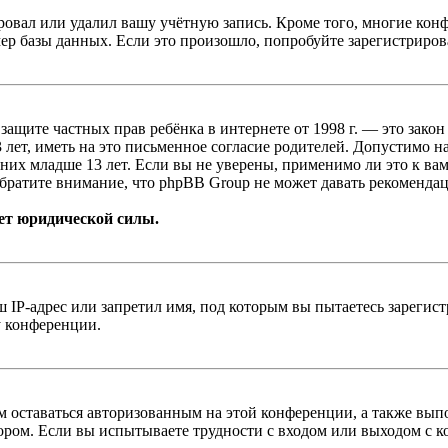
овал или удалил вашу учётную запись. Кроме того, многие кон
р базы данных. Если это произошло, попробуйте зарегистрироват
т о защите частных прав ребёнка в интернете от 1998 г. — это з
ет, иметь на это письменное согласие родителей. Допустимо н
х младше 13 лет. Если вы не уверены, применимо ли это к вам
братите внимание, что phpBB Group не может давать рекомендац
ет юридической силы.
IP-адрес или запретил имя, под которым вы пытаетесь зарегис
у конференции.
вам оставаться авторизованным на этой конференции, а также в
ром. Если вы испытываете трудности с входом или выходом с ко