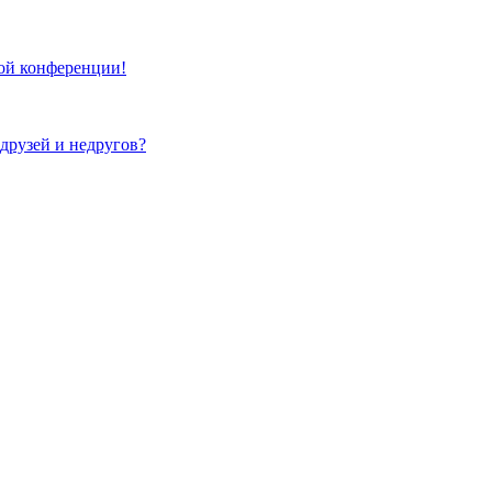
той конференции!
 друзей и недругов?