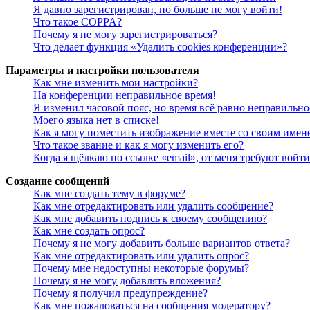
Я давно зарегистрирован, но больше не могу войти!
Что такое COPPA?
Почему я не могу зарегистрироваться?
Что делает функция «Удалить cookies конференции»?
Параметры и настройки пользователя
Как мне изменить мои настройки?
На конференции неправильное время!
Я изменил часовой пояс, но время всё равно неправильно
Моего языка нет в списке!
Как я могу поместить изображение вместе со своим имен
Что такое звание и как я могу изменить его?
Когда я щёлкаю по ссылке «email», от меня требуют войт
Создание сообщений
Как мне создать тему в форуме?
Как мне отредактировать или удалить сообщение?
Как мне добавить подпись к своему сообщению?
Как мне создать опрос?
Почему я не могу добавить больше вариантов ответа?
Как мне отредактировать или удалить опрос?
Почему мне недоступны некоторые форумы?
Почему я не могу добавлять вложения?
Почему я получил предупреждение?
Как мне пожаловаться на сообщения модератору?