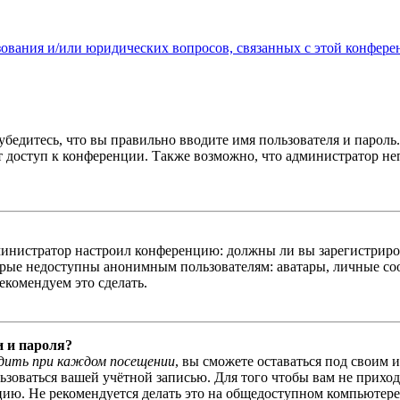
зования и/или юридических вопросов, связанных с этой конфере
бедитесь, что вы правильно вводите имя пользователя и пароль
ыт доступ к конференции. Также возможно, что администратор н
администратор настроил конференцию: должны ли вы зарегистриро
рые недоступны анонимным пользователям: аватары, личные сообщ
екомендуем это сделать.
и и пароля?
дить при каждом посещении
, вы сможете оставаться под своим 
льзоваться вашей учётной записью. Для того чтобы вам не прихо
ю. Не рекомендуется делать это на общедоступном компьютере, 