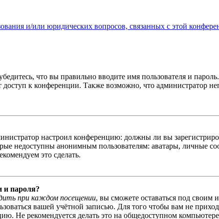
зования и/или юридических вопросов, связанных с этой конфере
бедитесь, что вы правильно вводите имя пользователя и пароль
ыт доступ к конференции. Также возможно, что администратор н
администратор настроил конференцию: должны ли вы зарегистриро
рые недоступны анонимным пользователям: аватары, личные сообщ
екомендуем это сделать.
и и пароля?
дить при каждом посещении
, вы сможете оставаться под своим 
льзоваться вашей учётной записью. Для того чтобы вам не прихо
ю. Не рекомендуется делать это на общедоступном компьютере, 