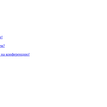
е!
ем?
и на конференцию!