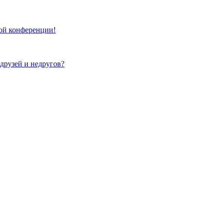
той конференции!
 друзей и недругов?