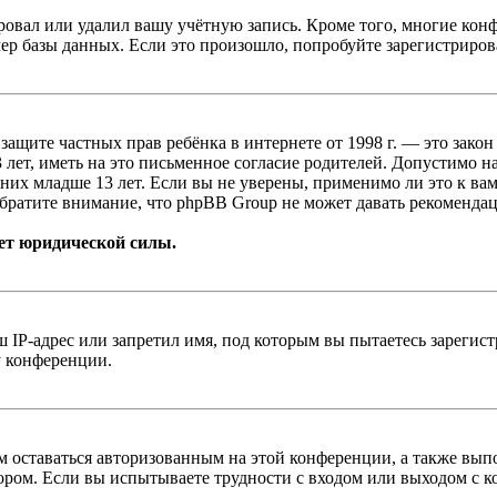
овал или удалил вашу учётную запись. Кроме того, многие кон
р базы данных. Если это произошло, попробуйте зарегистрироват
т о защите частных прав ребёнка в интернете от 1998 г. — это з
ет, иметь на это письменное согласие родителей. Допустимо н
х младше 13 лет. Если вы не уверены, применимо ли это к вам
братите внимание, что phpBB Group не может давать рекомендац
ет юридической силы.
IP-адрес или запретил имя, под которым вы пытаетесь зарегис
у конференции.
вам оставаться авторизованным на этой конференции, а также в
ром. Если вы испытываете трудности с входом или выходом с ко