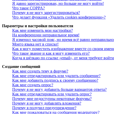
Я давно зарегистрирован, но больше не могу войти!
Что такое COPPA?
Почему я не могу зарегистрироваться?
Что делает функция «Удалить cookies конференции»?
Параметры и настройки пользователя
Как мне изменить мои настройки?
На конференции неправильное время!
Я изменил часовой пояс, но время всё равно неправильно
Моего языка нет в списке!
Как я могу поместить изображение вместе со своим имен
Что такое звание и как я могу изменить его?
Когда я щёлкаю по ссылке «email», от меня требуют войт
Создание сообщений
Как мне создать тему в форуме?
Как мне отредактировать или удалить сообщение?
Как мне добавить подпись к своему сообщению?
Как мне создать опрос?
Почему я не могу добавить больше вариантов ответа?
Как мне отредактировать или удалить опрос?
Почему мне недоступны некоторые форумы?
Почему я не могу добавлять вложения?
Почему я получил предупреждение?
Как мне пожаловаться на сообщения модератору?