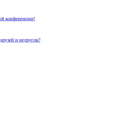
той конференции!
 друзей и недругов?