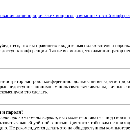
зования и/или юридических вопросов, связанных с этой конфере
бедитесь, что вы правильно вводите имя пользователя и пароль
ыт доступ к конференции. Также возможно, что администратор н
администратор настроил конференцию: должны ли вы зарегистриро
рые недоступны анонимным пользователям: аватары, личные сообщ
екомендуем это сделать.
и и пароля?
дить при каждом посещении
, вы сможете оставаться под своим 
льзоваться вашей учётной записью. Для того чтобы вам не прихо
ю. Не рекомендуется делать это на общедоступном компьютере, 