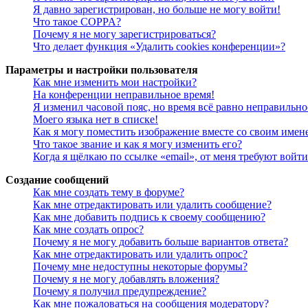
Я давно зарегистрирован, но больше не могу войти!
Что такое COPPA?
Почему я не могу зарегистрироваться?
Что делает функция «Удалить cookies конференции»?
Параметры и настройки пользователя
Как мне изменить мои настройки?
На конференции неправильное время!
Я изменил часовой пояс, но время всё равно неправильно
Моего языка нет в списке!
Как я могу поместить изображение вместе со своим имен
Что такое звание и как я могу изменить его?
Когда я щёлкаю по ссылке «email», от меня требуют войт
Создание сообщений
Как мне создать тему в форуме?
Как мне отредактировать или удалить сообщение?
Как мне добавить подпись к своему сообщению?
Как мне создать опрос?
Почему я не могу добавить больше вариантов ответа?
Как мне отредактировать или удалить опрос?
Почему мне недоступны некоторые форумы?
Почему я не могу добавлять вложения?
Почему я получил предупреждение?
Как мне пожаловаться на сообщения модератору?