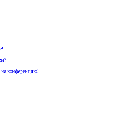
е!
ем?
и на конференцию!