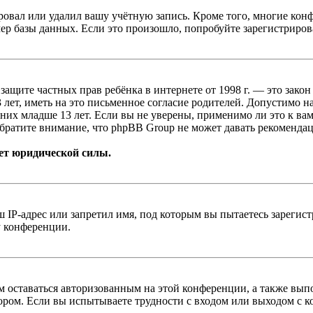
овал или удалил вашу учётную запись. Кроме того, многие кон
р базы данных. Если это произошло, попробуйте зарегистрироват
т о защите частных прав ребёнка в интернете от 1998 г. — это з
ет, иметь на это письменное согласие родителей. Допустимо н
х младше 13 лет. Если вы не уверены, применимо ли это к вам
братите внимание, что phpBB Group не может давать рекомендац
ет юридической силы.
IP-адрес или запретил имя, под которым вы пытаетесь зарегис
у конференции.
вам оставаться авторизованным на этой конференции, а также в
ром. Если вы испытываете трудности с входом или выходом с ко