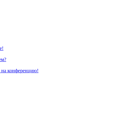
е!
ем?
и на конференцию!