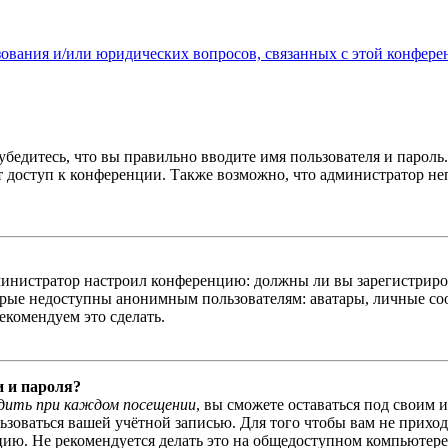
зования и/или юридических вопросов, связанных с этой конфере
бедитесь, что вы правильно вводите имя пользователя и пароль
ыт доступ к конференции. Также возможно, что администратор н
администратор настроил конференцию: должны ли вы зарегистриро
рые недоступны анонимным пользователям: аватары, личные сообщ
екомендуем это сделать.
и и пароля?
дить при каждом посещении
, вы сможете оставаться под своим 
льзоваться вашей учётной записью. Для того чтобы вам не прихо
ю. Не рекомендуется делать это на общедоступном компьютере, 