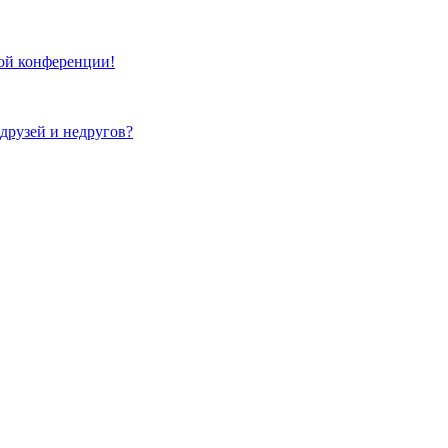
той конференции!
 друзей и недругов?