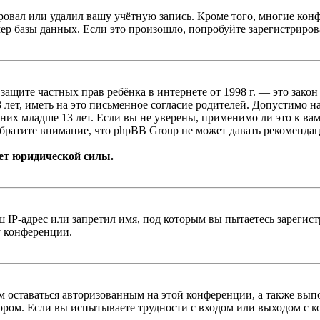
овал или удалил вашу учётную запись. Кроме того, многие кон
р базы данных. Если это произошло, попробуйте зарегистрироват
т о защите частных прав ребёнка в интернете от 1998 г. — это з
ет, иметь на это письменное согласие родителей. Допустимо н
х младше 13 лет. Если вы не уверены, применимо ли это к вам
братите внимание, что phpBB Group не может давать рекомендац
ет юридической силы.
IP-адрес или запретил имя, под которым вы пытаетесь зарегис
у конференции.
вам оставаться авторизованным на этой конференции, а также в
ром. Если вы испытываете трудности с входом или выходом с ко