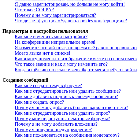
Я давно зарегистрирован, но больше не могу войти!
Что такое COPPA?
Почему я не могу зарегистрироваться?
Что делает функция «Удалить cookies конференции»?
Параметры и настройки пользователя
Как мне изменить мои настройки?
На конференции неправильное время!
Я изменил часовой пояс, но время всё равно неправильно
Моего языка нет в списке!
Как я могу поместить изображение вместе со своим имен
Что такое звание и как я могу изменить его?
Когда я щёлкаю по ссылке «email», от меня требуют войт
Создание сообщений
Как мне создать тему в форуме?
Как мне отредактировать или удалить сообщение?
Как мне добавить подпись к своему сообщению?
Как мне создать опрос?
Почему я не могу добавить больше вариантов ответа?
Как мне отредактировать или удалить опрос?
Почему мне недоступны некоторые форумы?
Почему я не могу добавлять вложения?
Почему я получил предупреждение?
Как мне пожаловаться на сообщения модератору?