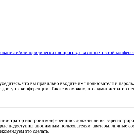
зования и/или юридических вопросов, связанных с этой конфере
бедитесь, что вы правильно вводите имя пользователя и пароль
ыт доступ к конференции. Также возможно, что администратор н
администратор настроил конференцию: должны ли вы зарегистриро
рые недоступны анонимным пользователям: аватары, личные сообщ
екомендуем это сделать.