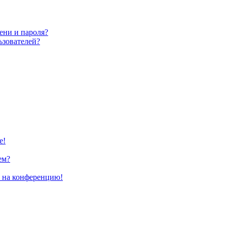
ени и пароля?
ьзователей?
е!
ем?
и на конференцию!