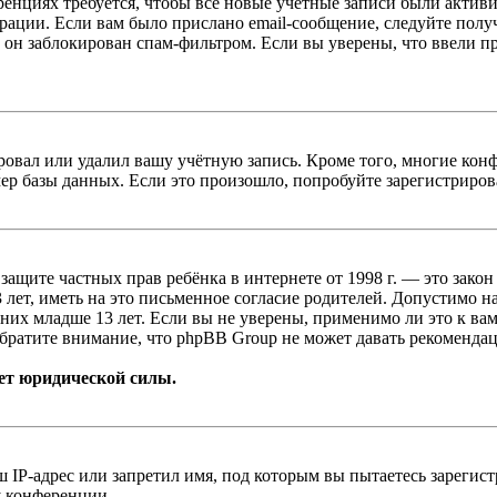
енциях требуется, чтобы все новые учётные записи были актив
трации. Если вам было прислано email-сообщение, следуйте пол
 он заблокирован спам-фильтром. Если вы уверены, что ввели пр
овал или удалил вашу учётную запись. Кроме того, многие кон
р базы данных. Если это произошло, попробуйте зарегистрироват
т о защите частных прав ребёнка в интернете от 1998 г. — это з
ет, иметь на это письменное согласие родителей. Допустимо н
х младше 13 лет. Если вы не уверены, применимо ли это к вам
братите внимание, что phpBB Group не может давать рекомендац
ет юридической силы.
IP-адрес или запретил имя, под которым вы пытаетесь зарегис
у конференции.