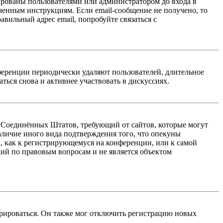
ированы пользователями или администратором до входа в
ученным инструкциям. Если email-сообщение не получено, то
авильный адрес email, попробуйте связаться с
ференции периодически удаляют пользователей, длительное
ься снова и активнее участвовать в дискуссиях.
акон Соединённых Штатов, требующий от сайтов, которые могут
аличие иного вида подтверждения того, что опекуны
, как к регистрирующемуся на конференции, или к самой
ий по правовым вопросам и не является объектом
трироваться. Он также мог отключить регистрацию новых