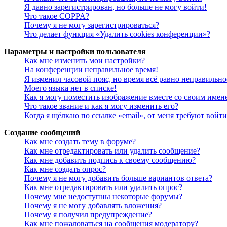
Я давно зарегистрирован, но больше не могу войти!
Что такое COPPA?
Почему я не могу зарегистрироваться?
Что делает функция «Удалить cookies конференции»?
Параметры и настройки пользователя
Как мне изменить мои настройки?
На конференции неправильное время!
Я изменил часовой пояс, но время всё равно неправильно
Моего языка нет в списке!
Как я могу поместить изображение вместе со своим имен
Что такое звание и как я могу изменить его?
Когда я щёлкаю по ссылке «email», от меня требуют войт
Создание сообщений
Как мне создать тему в форуме?
Как мне отредактировать или удалить сообщение?
Как мне добавить подпись к своему сообщению?
Как мне создать опрос?
Почему я не могу добавить больше вариантов ответа?
Как мне отредактировать или удалить опрос?
Почему мне недоступны некоторые форумы?
Почему я не могу добавлять вложения?
Почему я получил предупреждение?
Как мне пожаловаться на сообщения модератору?