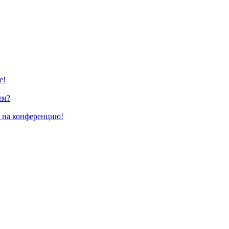
е!
ем?
и на конференцию!