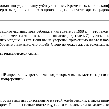
овал или удалил вашу учётную запись. Кроме того, многие кон
р базы данных. Если это произошло, попробуйте зарегистрироват
т о защите частных прав ребёнка в интернете от 1998 г. — это з
ет, иметь на это письменное согласие родителей. Допустимо н
х младше 13 лет. Если вы не уверены, применимо ли это к вам
братите внимание, что phpBB Group не может давать рекомендац
ет юридической силы.
IP-адрес или запретил имя, под которым вы пытаетесь зарегис
у конференции.
вам оставаться авторизованным на этой конференции, а также в
ром. Если вы испытываете трудности с входом или выходом с ко