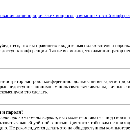
зования и/или юридических вопросов, связанных с этой конфере
бедитесь, что вы правильно вводите имя пользователя и пароль
ыт доступ к конференции. Также возможно, что администратор н
администратор настроил конференцию: должны ли вы зарегистриро
рые недоступны анонимным пользователям: аватары, личные сообщ
екомендуем это сделать.
и и пароля?
дить при каждом посещении
, вы сможете оставаться под своим 
льзоваться вашей учётной записью. Для того чтобы вам не прихо
ю. Не рекомендуется делать это на общедоступном компьютере, 