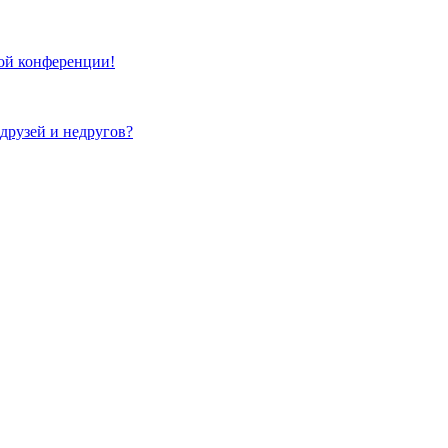
той конференции!
 друзей и недругов?