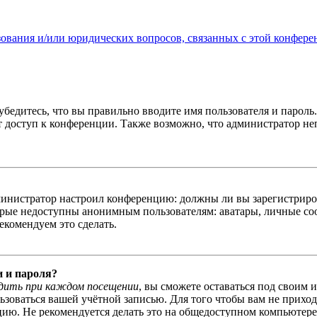
зования и/или юридических вопросов, связанных с этой конфере
бедитесь, что вы правильно вводите имя пользователя и пароль
ыт доступ к конференции. Также возможно, что администратор н
администратор настроил конференцию: должны ли вы зарегистриро
рые недоступны анонимным пользователям: аватары, личные сообщ
екомендуем это сделать.
и и пароля?
дить при каждом посещении
, вы сможете оставаться под своим 
льзоваться вашей учётной записью. Для того чтобы вам не прихо
ю. Не рекомендуется делать это на общедоступном компьютере, 