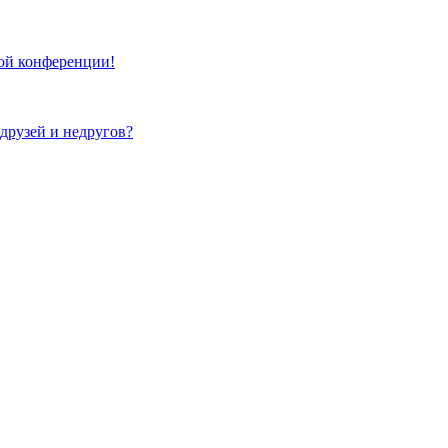
той конференции!
 друзей и недругов?