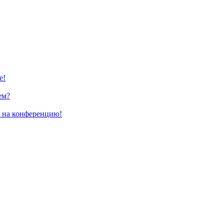
е!
ем?
и на конференцию!