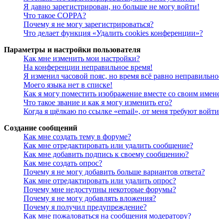
Я давно зарегистрирован, но больше не могу войти!
Что такое COPPA?
Почему я не могу зарегистрироваться?
Что делает функция «Удалить cookies конференции»?
Параметры и настройки пользователя
Как мне изменить мои настройки?
На конференции неправильное время!
Я изменил часовой пояс, но время всё равно неправильно
Моего языка нет в списке!
Как я могу поместить изображение вместе со своим имен
Что такое звание и как я могу изменить его?
Когда я щёлкаю по ссылке «email», от меня требуют войт
Создание сообщений
Как мне создать тему в форуме?
Как мне отредактировать или удалить сообщение?
Как мне добавить подпись к своему сообщению?
Как мне создать опрос?
Почему я не могу добавить больше вариантов ответа?
Как мне отредактировать или удалить опрос?
Почему мне недоступны некоторые форумы?
Почему я не могу добавлять вложения?
Почему я получил предупреждение?
Как мне пожаловаться на сообщения модератору?