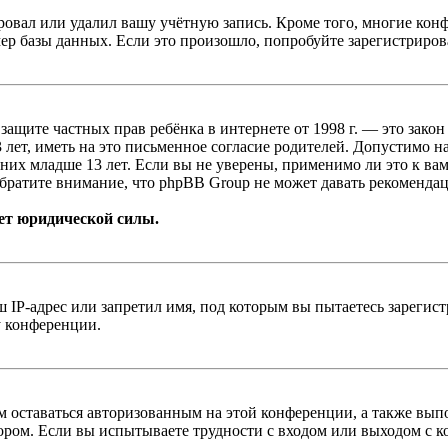
овал или удалил вашу учётную запись. Кроме того, многие кон
р базы данных. Если это произошло, попробуйте зарегистрироват
т о защите частных прав ребёнка в интернете от 1998 г. — это з
ет, иметь на это письменное согласие родителей. Допустимо н
х младше 13 лет. Если вы не уверены, применимо ли это к вам
братите внимание, что phpBB Group не может давать рекомендац
ет юридической силы.
IP-адрес или запретил имя, под которым вы пытаетесь зарегис
у конференции.
вам оставаться авторизованным на этой конференции, а также в
ром. Если вы испытываете трудности с входом или выходом с ко