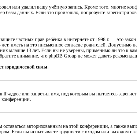
овал или удалил вашу учётную запись. Кроме того, многие кон
р базы данных. Если это произошло, попробуйте зарегистрироват
т о защите частных прав ребёнка в интернете от 1998 г. — это з
ет, иметь на это письменное согласие родителей. Допустимо н
х младше 13 лет. Если вы не уверены, применимо ли это к вам
братите внимание, что phpBB Group не может давать рекомендац
ет юридической силы.
IP-адрес или запретил имя, под которым вы пытаетесь зарегис
у конференции.
вам оставаться авторизованным на этой конференции, а также в
ром. Если вы испытываете трудности с входом или выходом с ко