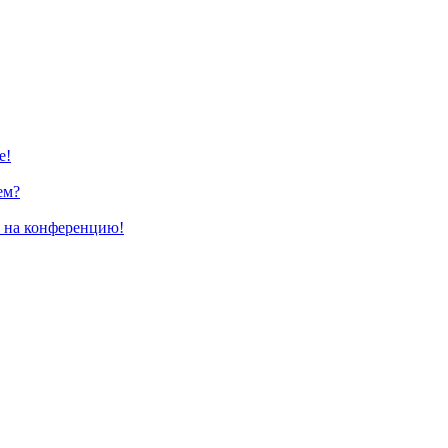
е!
ем?
и на конференцию!