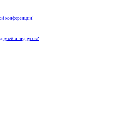
той конференции!
 друзей и недругов?