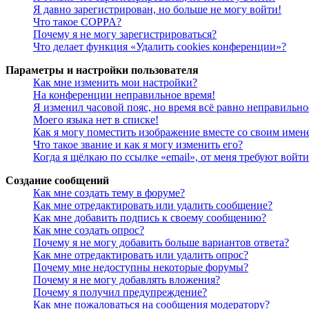
Я давно зарегистрирован, но больше не могу войти!
Что такое COPPA?
Почему я не могу зарегистрироваться?
Что делает функция «Удалить cookies конференции»?
Параметры и настройки пользователя
Как мне изменить мои настройки?
На конференции неправильное время!
Я изменил часовой пояс, но время всё равно неправильно
Моего языка нет в списке!
Как я могу поместить изображение вместе со своим имен
Что такое звание и как я могу изменить его?
Когда я щёлкаю по ссылке «email», от меня требуют войт
Создание сообщений
Как мне создать тему в форуме?
Как мне отредактировать или удалить сообщение?
Как мне добавить подпись к своему сообщению?
Как мне создать опрос?
Почему я не могу добавить больше вариантов ответа?
Как мне отредактировать или удалить опрос?
Почему мне недоступны некоторые форумы?
Почему я не могу добавлять вложения?
Почему я получил предупреждение?
Как мне пожаловаться на сообщения модератору?