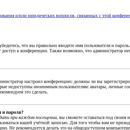
зования и/или юридических вопросов, связанных с этой конфере
бедитесь, что вы правильно вводите имя пользователя и пароль
ыт доступ к конференции. Также возможно, что администратор н
администратор настроил конференцию: должны ли вы зарегистриро
рые недоступны анонимным пользователям: аватары, личные сообщ
екомендуем это сделать.
и и пароля?
дить при каждом посещении
, вы сможете оставаться под своим 
льзоваться вашей учётной записью. Для того чтобы вам не прихо
ю. Не рекомендуется делать это на общедоступном компьютере, 