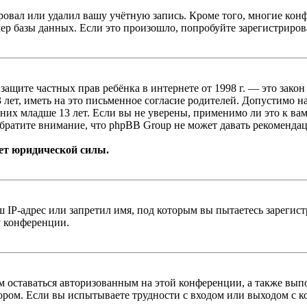
овал или удалил вашу учётную запись. Кроме того, многие кон
р базы данных. Если это произошло, попробуйте зарегистрироват
т о защите частных прав ребёнка в интернете от 1998 г. — это з
ет, иметь на это письменное согласие родителей. Допустимо н
х младше 13 лет. Если вы не уверены, применимо ли это к вам
братите внимание, что phpBB Group не может давать рекомендац
ет юридической силы.
IP-адрес или запретил имя, под которым вы пытаетесь зарегис
у конференции.
вам оставаться авторизованным на этой конференции, а также в
ром. Если вы испытываете трудности с входом или выходом с ко