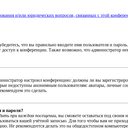
зования и/или юридических вопросов, связанных с этой конфере
бедитесь, что вы правильно вводите имя пользователя и пароль
ыт доступ к конференции. Также возможно, что администратор н
администратор настроил конференцию: должны ли вы зарегистриро
рые недоступны анонимным пользователям: аватары, личные сообщ
екомендуем это сделать.
и и пароля?
дить при каждом посещении
, вы сможете оставаться под своим 
льзоваться вашей учётной записью. Для того чтобы вам не прихо
ю. Не рекомендуется делать это на общедоступном компьютере, 