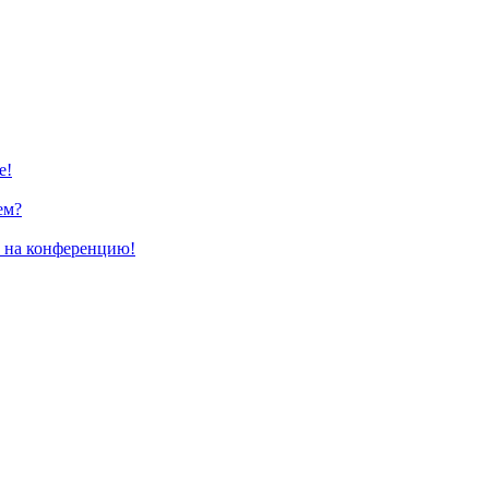
е!
ем?
и на конференцию!