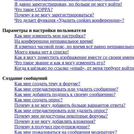
Я давно зарегистрирован, но больше не могу войти!
Что такое COPPA?
Почему я не могу зарегистрироваться?
Что делает функция «Удалить cookies конференции»?
Параметры и настройки пользователя
Как мне изменить мои настройки?
На конференции неправильное время!
Я изменил часовой пояс, но время всё равно неправильно
Моего языка нет в списке!
Как я могу поместить изображение вместе со своим имен
Что такое звание и как я могу изменить его?
Когда я щёлкаю по ссылке «email», от меня требуют войт
Создание сообщений
Как мне создать тему в форуме?
Как мне отредактировать или удалить сообщение?
Как мне добавить подпись к своему сообщению?
Как мне создать опрос?
Почему я не могу добавить больше вариантов ответа?
Как мне отредактировать или удалить опрос?
Почему мне недоступны некоторые форумы?
Почему я не могу добавлять вложения?
Почему я получил предупреждение?
Как мне пожаловаться на сообщения модератору?