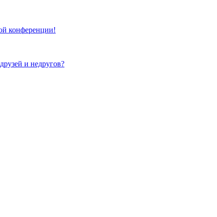
той конференции!
 друзей и недругов?