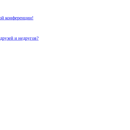
той конференции!
 друзей и недругов?