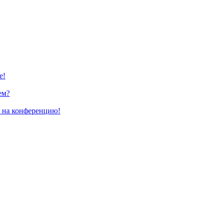
е!
ем?
и на конференцию!