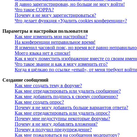
Я давно зарегистрирован, но больше не могу войти!
Что такое COPPA?
Почему я не могу зарегистрироваться?
Что делает функция «Удалить cookies конференции»?
Параметры и настройки пользователя
Как мне изменить мои настройки?
На конференции неправильное время!
Я изменил часовой пояс, но время всё равно неправильно
Моего языка нет в списке!
Как я могу поместить изображение вместе со своим имен
Что такое звание и как я могу изменить его?
Когда я щёлкаю по ссылке «email», от меня требуют войт
Создание сообщений
Как мне создать тему в форуме?
Как мне отредактировать или удалить сообщение?
Как мне добавить подпись к своему сообщению?
Как мне создать опрос?
Почему я не могу добавить больше вариантов ответа?
Как мне отредактировать или удалить опрос?
Почему мне недоступны некоторые форумы?
Почему я не могу добавлять вложения?
Почему я получил предупреждение?
Как мне пожаловаться на сообщения модератору?