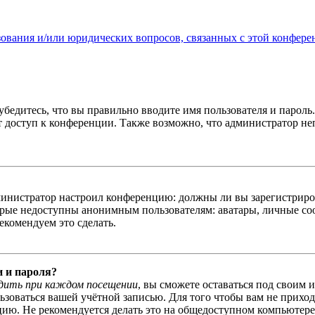
зования и/или юридических вопросов, связанных с этой конфере
бедитесь, что вы правильно вводите имя пользователя и пароль
ыт доступ к конференции. Также возможно, что администратор н
администратор настроил конференцию: должны ли вы зарегистриро
рые недоступны анонимным пользователям: аватары, личные сообщ
екомендуем это сделать.
и и пароля?
дить при каждом посещении
, вы сможете оставаться под своим 
льзоваться вашей учётной записью. Для того чтобы вам не прихо
ю. Не рекомендуется делать это на общедоступном компьютере, 