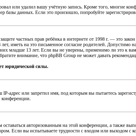
овал или удалил вашу учётную запись. Кроме того, многие кон
р базы данных. Если это произошло, попробуйте зарегистрироват
т о защите частных прав ребёнка в интернете от 1998 г. — это з
ет, иметь на это письменное согласие родителей. Допустимо н
х младше 13 лет. Если вы не уверены, применимо ли это к вам
братите внимание, что phpBB Group не может давать рекомендац
ет юридической силы.
IP-адрес или запретил имя, под которым вы пытаетесь зарегис
у конференции.
вам оставаться авторизованным на этой конференции, а также в
ром. Если вы испытываете трудности с входом или выходом с ко