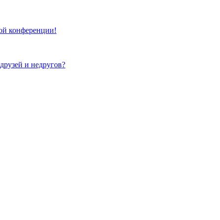
той конференции!
 друзей и недругов?