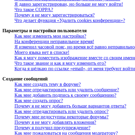
Я давно зарегистрирован, но больше не могу войти!
Что такое COPPA?
Почему я не могу зарегистрироваться?
Что делает функция «Удалить cookies конференции»?
Параметры и настройки пользователя
Как мне изменить мои настройки?
На конференции неправильное время!
Я изменил часовой пояс, но время всё равно неправильно
Моего языка нет в списке!
Как я могу поместить изображение вместе со своим имен
Что такое звание и как я могу изменить его?
Когда я щёлкаю по ссылке «email», от меня требуют войт
Создание сообщений
Как мне создать тему в форуме?
Как мне отредактировать или удалить сообщение?
Как мне добавить подпись к своему сообщению?
Как мне создать опрос?
Почему я не могу добавить больше вариантов ответа?
Как мне отредактировать или удалить опрос?
Почему мне недоступны некоторые форумы?
Почему я не могу добавлять вложения?
Почему я получил предупреждение?
Как мне пожаловаться на сообщения модератору?