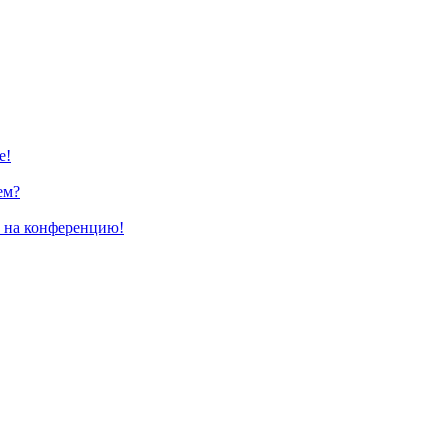
е!
ем?
и на конференцию!