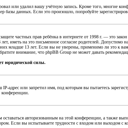
овал или удалил вашу учётную запись. Кроме того, многие кон
р базы данных. Если это произошло, попробуйте зарегистрироват
т о защите частных прав ребёнка в интернете от 1998 г. — это з
ет, иметь на это письменное согласие родителей. Допустимо н
х младше 13 лет. Если вы не уверены, применимо ли это к вам
братите внимание, что phpBB Group не может давать рекомендац
ет юридической силы.
IP-адрес или запретил имя, под которым вы пытаетесь зарегис
у конференции.
вам оставаться авторизованным на этой конференции, а также в
ром. Если вы испытываете трудности с входом или выходом с ко