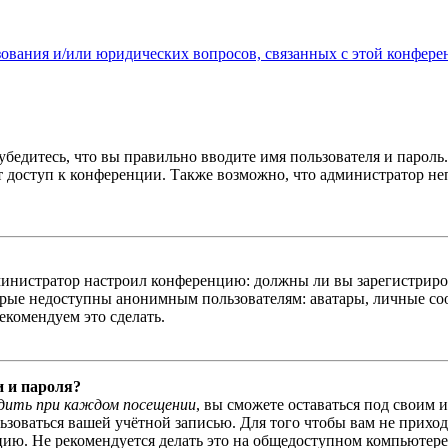
зования и/или юридических вопросов, связанных с этой конфере
бедитесь, что вы правильно вводите имя пользователя и пароль
ыт доступ к конференции. Также возможно, что администратор н
администратор настроил конференцию: должны ли вы зарегистриро
рые недоступны анонимным пользователям: аватары, личные сообщ
екомендуем это сделать.
и и пароля?
дить при каждом посещении
, вы сможете оставаться под своим 
льзоваться вашей учётной записью. Для того чтобы вам не прихо
ю. Не рекомендуется делать это на общедоступном компьютере, 