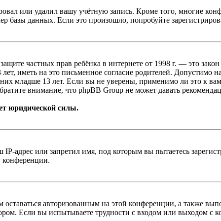
овал или удалил вашу учётную запись. Кроме того, многие кон
р базы данных. Если это произошло, попробуйте зарегистрироват
т о защите частных прав ребёнка в интернете от 1998 г. — это з
ет, иметь на это письменное согласие родителей. Допустимо н
х младше 13 лет. Если вы не уверены, применимо ли это к вам
братите внимание, что phpBB Group не может давать рекомендац
ет юридической силы.
IP-адрес или запретил имя, под которым вы пытаетесь зарегис
у конференции.
вам оставаться авторизованным на этой конференции, а также в
ром. Если вы испытываете трудности с входом или выходом с ко