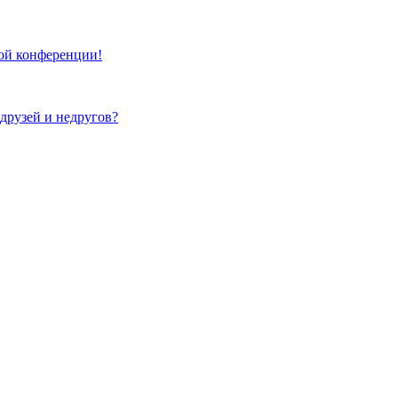
той конференции!
 друзей и недругов?