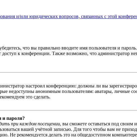
зования и/или юридических вопросов, связанных с этой конфере
бедитесь, что вы правильно вводите имя пользователя и пароль
ыт доступ к конференции. Также возможно, что администратор н
администратор настроил конференцию: должны ли вы зарегистриро
рые недоступны анонимным пользователям: аватары, личные сообщ
екомендуем это сделать.
и и пароля?
дить при каждом посещении
, вы сможете оставаться под своим 
льзоваться вашей учётной записью. Для того чтобы вам не прихо
ю. Не рекомендуется делать это на общедоступном компьютере, 