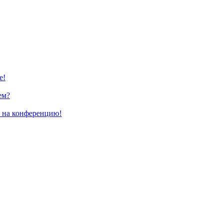
е!
ем?
и на конференцию!