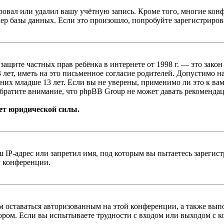
овал или удалил вашу учётную запись. Кроме того, многие кон
р базы данных. Если это произошло, попробуйте зарегистрироват
т о защите частных прав ребёнка в интернете от 1998 г. — это з
ет, иметь на это письменное согласие родителей. Допустимо н
х младше 13 лет. Если вы не уверены, применимо ли это к вам
братите внимание, что phpBB Group не может давать рекомендац
ет юридической силы.
IP-адрес или запретил имя, под которым вы пытаетесь зарегис
у конференции.
вам оставаться авторизованным на этой конференции, а также в
ром. Если вы испытываете трудности с входом или выходом с ко