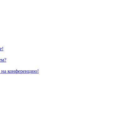
е!
ем?
и на конференцию!