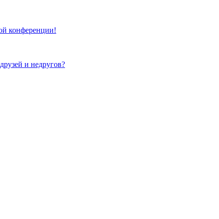
той конференции!
 друзей и недругов?