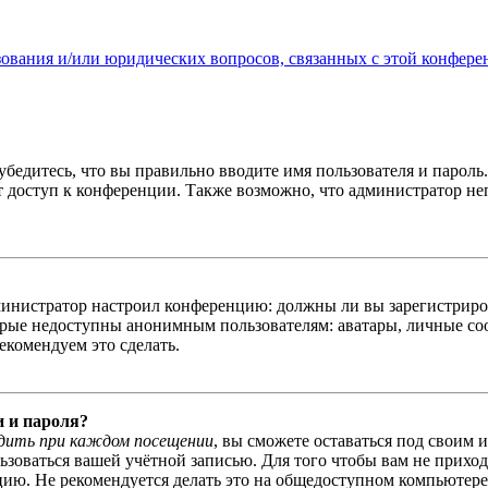
зования и/или юридических вопросов, связанных с этой конфере
бедитесь, что вы правильно вводите имя пользователя и пароль
ыт доступ к конференции. Также возможно, что администратор н
администратор настроил конференцию: должны ли вы зарегистриро
рые недоступны анонимным пользователям: аватары, личные сообщ
екомендуем это сделать.
и и пароля?
дить при каждом посещении
, вы сможете оставаться под своим 
льзоваться вашей учётной записью. Для того чтобы вам не прихо
ю. Не рекомендуется делать это на общедоступном компьютере, 