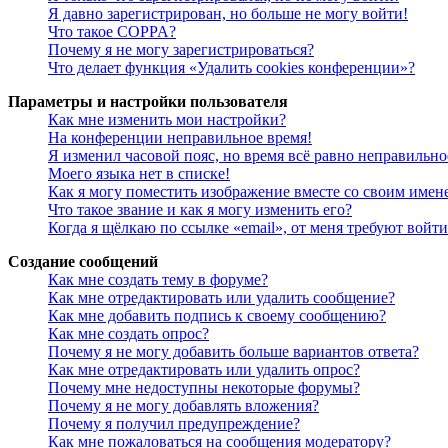
Я давно зарегистрирован, но больше не могу войти!
Что такое COPPA?
Почему я не могу зарегистрироваться?
Что делает функция «Удалить cookies конференции»?
Параметры и настройки пользователя
Как мне изменить мои настройки?
На конференции неправильное время!
Я изменил часовой пояс, но время всё равно неправильно
Моего языка нет в списке!
Как я могу поместить изображение вместе со своим имен
Что такое звание и как я могу изменить его?
Когда я щёлкаю по ссылке «email», от меня требуют войт
Создание сообщений
Как мне создать тему в форуме?
Как мне отредактировать или удалить сообщение?
Как мне добавить подпись к своему сообщению?
Как мне создать опрос?
Почему я не могу добавить больше вариантов ответа?
Как мне отредактировать или удалить опрос?
Почему мне недоступны некоторые форумы?
Почему я не могу добавлять вложения?
Почему я получил предупреждение?
Как мне пожаловаться на сообщения модератору?