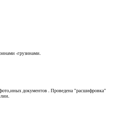
оинами -грузинами.
 фото,иных документов . Проведена "расшифровка"
илии.