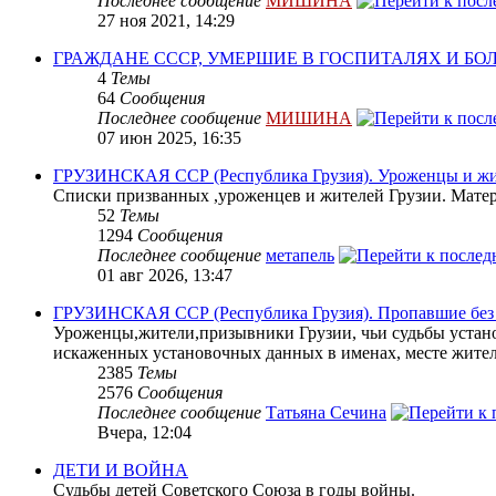
Последнее сообщение
МИШИНА
27 ноя 2021, 14:29
ГРАЖДАНЕ СССР, УМЕРШИЕ В ГОСПИТАЛЯХ И Б
4
Темы
64
Сообщения
Последнее сообщение
МИШИНА
07 июн 2025, 16:35
ГРУЗИНСКАЯ ССР (Республика Грузия). Уроженцы и жит
Списки призванных ,уроженцев и жителей Грузии. Матери
52
Темы
1294
Сообщения
Последнее сообщение
метапель
01 авг 2026, 13:47
ГРУЗИНСКАЯ ССР (Республика Грузия). Пропавшие без в
Уроженцы,жители,призывники Грузии, чьи судьбы устано
искаженных установочных данных в именах, месте жите
2385
Темы
2576
Сообщения
Последнее сообщение
Татьяна Сечина
Вчера, 12:04
ДЕТИ И ВОЙНА
Судьбы детей Советского Союза в годы войны.