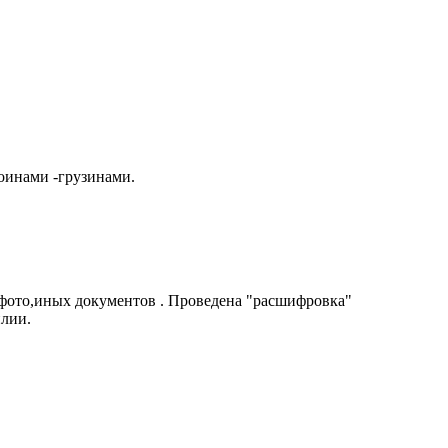
оинами -грузинами.
 фото,иных документов . Проведена "расшифровка"
илии.