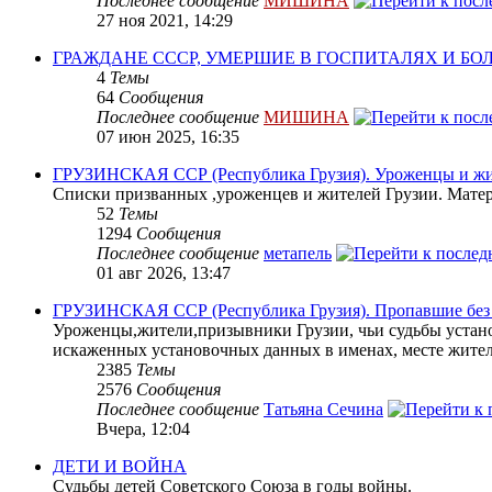
Последнее сообщение
МИШИНА
27 ноя 2021, 14:29
ГРАЖДАНЕ СССР, УМЕРШИЕ В ГОСПИТАЛЯХ И Б
4
Темы
64
Сообщения
Последнее сообщение
МИШИНА
07 июн 2025, 16:35
ГРУЗИНСКАЯ ССР (Республика Грузия). Уроженцы и жит
Списки призванных ,уроженцев и жителей Грузии. Матери
52
Темы
1294
Сообщения
Последнее сообщение
метапель
01 авг 2026, 13:47
ГРУЗИНСКАЯ ССР (Республика Грузия). Пропавшие без в
Уроженцы,жители,призывники Грузии, чьи судьбы устано
искаженных установочных данных в именах, месте жите
2385
Темы
2576
Сообщения
Последнее сообщение
Татьяна Сечина
Вчера, 12:04
ДЕТИ И ВОЙНА
Судьбы детей Советского Союза в годы войны.