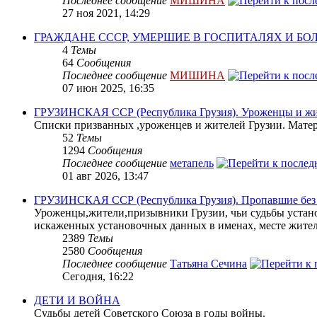
Последнее сообщение
МИШИНА
27 ноя 2021, 14:29
ГРАЖДАНЕ СССР, УМЕРШИЕ В ГОСПИТАЛЯХ И Б
4
Темы
64
Сообщения
Последнее сообщение
МИШИНА
07 июн 2025, 16:35
ГРУЗИНСКАЯ ССР (Республика Грузия). Уроженцы и жит
Списки призванных ,уроженцев и жителей Грузии. Матери
52
Темы
1294
Сообщения
Последнее сообщение
метапель
01 авг 2026, 13:47
ГРУЗИНСКАЯ ССР (Республика Грузия). Пропавшие без в
Уроженцы,жители,призывники Грузии, чьи судьбы устано
искаженных установочных данных в именах, месте жите
2389
Темы
2580
Сообщения
Последнее сообщение
Татьяна Сечина
Сегодня, 16:22
ДЕТИ И ВОЙНА
Судьбы детей Советского Союза в годы войны.