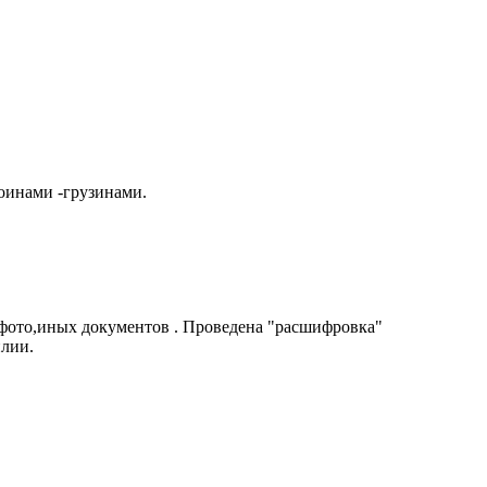
оинами -грузинами.
 фото,иных документов . Проведена "расшифровка"
илии.