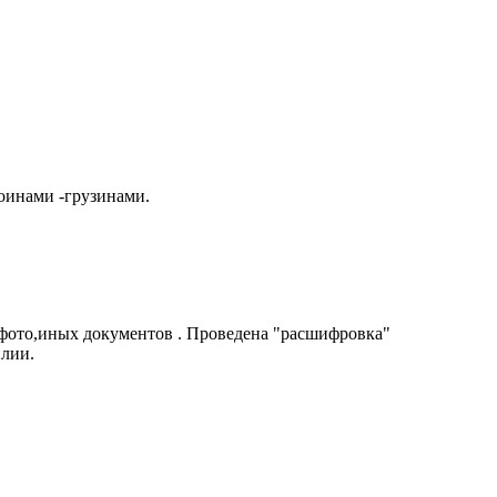
оинами -грузинами.
 фото,иных документов . Проведена "расшифровка"
илии.