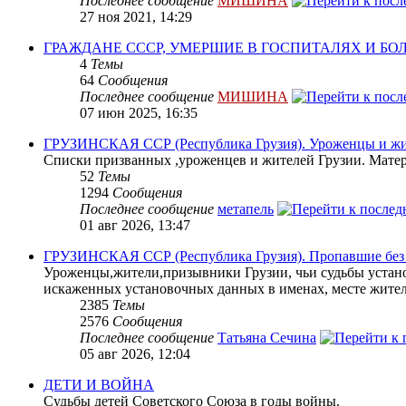
Последнее сообщение
МИШИНА
27 ноя 2021, 14:29
ГРАЖДАНЕ СССР, УМЕРШИЕ В ГОСПИТАЛЯХ И Б
4
Темы
64
Сообщения
Последнее сообщение
МИШИНА
07 июн 2025, 16:35
ГРУЗИНСКАЯ ССР (Республика Грузия). Уроженцы и жит
Списки призванных ,уроженцев и жителей Грузии. Матери
52
Темы
1294
Сообщения
Последнее сообщение
метапель
01 авг 2026, 13:47
ГРУЗИНСКАЯ ССР (Республика Грузия). Пропавшие без в
Уроженцы,жители,призывники Грузии, чьи судьбы устано
искаженных установочных данных в именах, месте жите
2385
Темы
2576
Сообщения
Последнее сообщение
Татьяна Сечина
05 авг 2026, 12:04
ДЕТИ И ВОЙНА
Судьбы детей Советского Союза в годы войны.