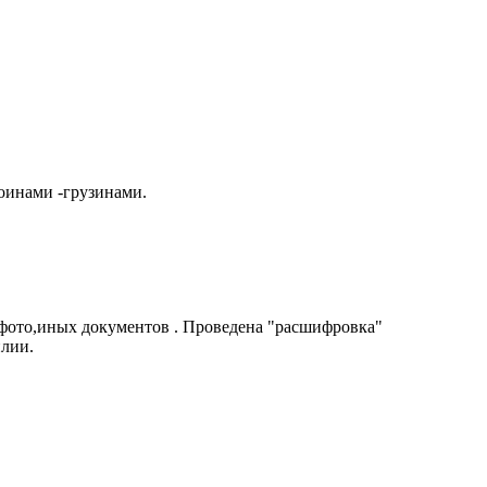
оинами -грузинами.
 фото,иных документов . Проведена "расшифровка"
илии.