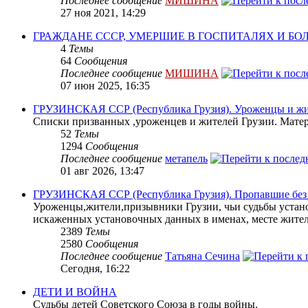
Последнее сообщение
МИШИНА
27 ноя 2021, 14:29
ГРАЖДАНЕ СССР, УМЕРШИЕ В ГОСПИТАЛЯХ И Б
4
Темы
64
Сообщения
Последнее сообщение
МИШИНА
07 июн 2025, 16:35
ГРУЗИНСКАЯ ССР (Республика Грузия). Уроженцы и жит
Списки призванных ,уроженцев и жителей Грузии. Матери
52
Темы
1294
Сообщения
Последнее сообщение
метапель
01 авг 2026, 13:47
ГРУЗИНСКАЯ ССР (Республика Грузия). Пропавшие без в
Уроженцы,жители,призывники Грузии, чьи судьбы устано
искаженных установочных данных в именах, месте жите
2389
Темы
2580
Сообщения
Последнее сообщение
Татьяна Сечина
Сегодня, 16:22
ДЕТИ И ВОЙНА
Судьбы детей Советского Союза в годы войны.