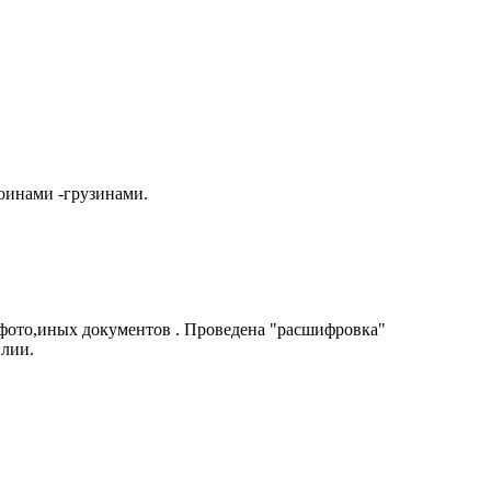
оинами -грузинами.
 фото,иных документов . Проведена "расшифровка"
илии.