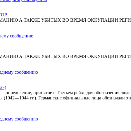
ТОВ
МАНИЮ А ТАКЖЕ УБИТЫХ ВО ВРЕМЯ ОККУПАЦИИ РЕГИ
МАНИЮ А ТАКЖЕ УБИТЫХ ВО ВРЕМЯ ОККУПАЦИИ РЕГИ
а»)
») — определение, принятое в Третьем рейхе для обозначения лю
ы (1942—1944 гг.). Германские официальные лица обозначали эт