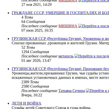
Последнее сообщение
МИШИНА
27 ноя 2021, 14:29
ГРАЖДАНЕ СССР, УМЕРШИЕ В ГОСПИТАЛЯХ И Б
4
Темы
64
Сообщения
Последнее сообщение
МИШИНА
07 июн 2025, 16:35
ГРУЗИНСКАЯ ССР (Республика Грузия). Уроженцы и жит
Списки призванных ,уроженцев и жителей Грузии. Матери
52
Темы
1294
Сообщения
Последнее сообщение
метапель
01 авг 2026, 13:47
ГРУЗИНСКАЯ ССР (Республика Грузия). Пропавшие без в
Уроженцы,жители,призывники Грузии, чьи судьбы устано
искаженных установочных данных в именах, месте жите
2389
Темы
2580
Сообщения
Последнее сообщение
Татьяна Сечина
Вчера, 16:22
ДЕТИ И ВОЙНА
Судьбы детей Советского Союза в годы войны.