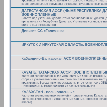
Уроженцы, жители и призванные из Горького и области . Карт
военнопленных,где допущены искажения в установочных дан
ДАГЕСТАНСКАЯ АССР (НЫНЕ РЕСПУБЛИКА Д
ВОЕННОПЛЕННЫЕ
Работа над учетными документами военнопленных, уроженце
призванных из Республики Дагестан. Уточнение установовчны
работа над искажениями .
Дивизия СС «Галичина»
ИРКУТСК И ИРКУТСКАЯ ОБЛАСТЬ. ВОЕННОП
Кабардино-Балкарская АССР. ВОЕННОПЛЕНН
КАЗАНЬ. ТАТАРСКАЯ АССР . ВОЕННОПЛЕННЫ
Карточки военнопленных,где установочные данные искажены
собран с учетом пояснений как фамилий так и названий мест
проживания. Все данные представлены в точности , как в ОБ
Пояснительный материал взят из разных источников.
КАЗАХСТАН - военнопленные
Карточки военнопленных,жителей и призывников из Казахстан
допущены искажения в установочных данных. (пока все облас
вместе)