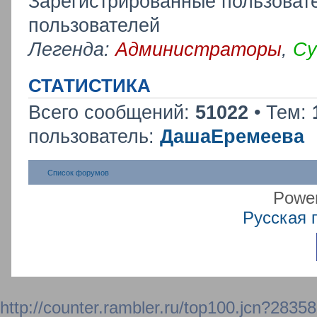
Зарегистрированные пользовате
пользователей
Легенда:
Администраторы
,
Су
СТАТИСТИКА
Всего сообщений:
51022
• Тем:
пользователь:
ДашаЕремеева
Список форумов
Powe
Русская 
http://counter.rambler.ru/top100.jcn?2835