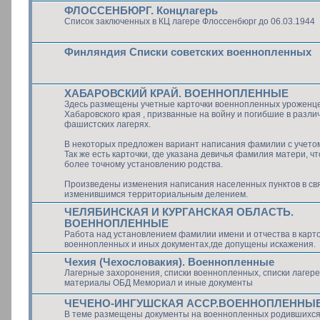
ФЛОССЕНБЮРГ. Концлагерь
Список заключенных в КЦ лагере Флоссенбюрг до 06.03.1944
Финляндия Списки советских военнопленных
ХАБАРОВСКИЙ КРАЙ. ВОЕННОПЛЕННЫЕ
Здесь размещены учетные карточки военнопленных уроженц
Хабаровского края , призванные на войну и погибшие в разли
фашистских лагерях.
В некоторых предложен вариант написания фамилии с учето
Так же есть карточки, где указана девичья фамилия матери, ч
более точному установлению родства.
Произведены изменения написания населенных пунктов в свя
изменившимся территориальным делением.
ЧЕЛЯБИНСКАЯ И КУРГАНСКАЯ ОБЛАСТЬ.
ВОЕННОПЛЕННЫЕ
Работа над установлением фамилии имени и отчества в карт
военнопленных и иных документах,где допущены искажения.
Чехия (Чехословакия). Военнопленные
Лагерные захоронения, списки военнопленных, списки лагерей
материалы ОБД Мемориал и иные документы
ЧЕЧЕНО-ИНГУШСКАЯ АССР.ВОЕННОПЛЕННЫ
В теме размещены документы на военнопленных родившихся