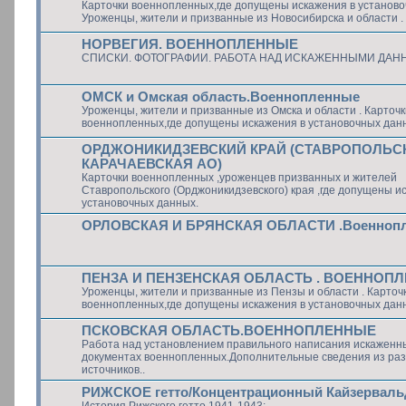
Карточки военнопленных,где допущены искажения в установо
Уроженцы, жители и призванные из Новосибирска и области .
НОРВЕГИЯ. ВОЕННОПЛЕННЫЕ
СПИСКИ. ФОТОГРАФИИ. РАБОТА НАД ИСКАЖЕННЫМИ ДАН
ОМСК и Омская область.Военнопленные
Уроженцы, жители и призванные из Омска и области . Карточк
военнопленных,где допущены искажения в установочных дан
ОРДЖОНИКИДЗЕВСКИЙ КРАЙ (СТАВРОПОЛЬСК
КАРАЧАЕВСКАЯ АО)
Карточки военнопленных ,уроженцев призванных и жителей
Ставропольского (Орджоникидзевского) края ,где допущены и
установочных данных.
ОРЛОВСКАЯ И БРЯНСКАЯ ОБЛАСТИ .Военноп
ПЕНЗА И ПЕНЗЕНСКАЯ ОБЛАСТЬ . ВОЕННОП
Уроженцы, жители и призванные из Пензы и области . Карточ
военнопленных,где допущены искажения в установочных дан
ПСКОВСКАЯ ОБЛАСТЬ.ВОЕННОПЛЕННЫЕ
Работа над установлением правильного написания искаженн
документах военнопленных.Дополнительные сведения из ра
источников..
РИЖСКОЕ гетто/Концентрационный Кайзерваль
История Рижского гетто 1941-1943: