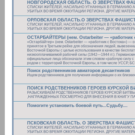
НОВГОРОДСКАЯ ОБЛАСТЬ. О ЗВЕРСТВАХ Ф
СПИСКИ ЖИТЕЛЕЙ, НАСИЛЬНО УГНАННЫХ В ГЕРМАНИЮ А
УБИТЫХ ВО ВРЕМЯ ОККУПАЦИИ РЕГИОНА. ДРУГИЕ МАТЕ
ОРЛОВСКАЯ ОБЛАСТЬ.О ЗВЕРСТВАХ ФАШИС
СПИСКИ ЖИТЕЛЕЙ, НАСИЛЬНО УГНАННЫХ В ГЕРМАНИЮ А
УБИТЫХ ВО ВРЕМЯ ОККУПАЦИИ РЕГИОНА. ДРУГИЕ МАТЕ
ОСТАРБАЙТЕРЫ (нем. Ostarbeiter — «работник 
«Остарба́йтер» (нем. Ostarbeiter — «работник с Востока») — 
принятое в Третьем рейхе для обозначения людей, вывезенн
Восточной Европы с целью использования в качестве беспла
низкооплачиваемой рабочей силы (1942—1944 гг.). Германски
официальные лица обозначали этим словом «рабочую силу с 
родом с территорий Восточной Европы, в том числе УССР, Б
Поиск родственников авиаторов десантников
Ищем родственников для получения информации о их близки
ПОИСК РОДСТВЕННИКОВ ГЕРОЕВ КУРСКОЙ 
РАЗЫСКИВАЕМ РОДСТВЕННИКОВ ГЕРОЕВ КУРСКОЙ БИТВ
,НАГРАЖДЕННЫХ ПОСМЕРТНО ДЛЯ ВНЕСЕНИЯ В КНИГУ П
Помогите установить боевой путь...Судьбу....
ПСКОВСКАЯ ОБЛАСТЬ. О ЗВЕРСТВАХ ФАШИС
СПИСКИ ЖИТЕЛЕЙ, НАСИЛЬНО УГНАННЫХ В ГЕРМАНИЮ А
УБИТЫХ ВО ВРЕМЯ ОККУПАЦИИ РЕГИОНА. ДРУГИЕ МАТЕ