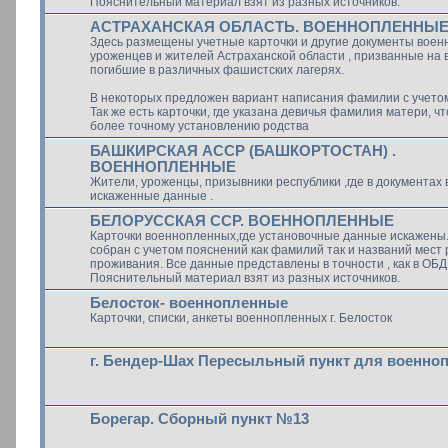
Пояснительный материал взят из разных источников.
АСТРАХАНСКАЯ ОБЛАСТЬ. ВОЕННОПЛЕННЫ
Здесь размещены учетные карточки и другие документы воен
уроженцев и жителей Астраханской области , призванные на 
погибшие в различных фашистских лагерях.
В некоторых предложен вариант написания фамилии с учето
Так же есть карточки, где указана девичья фамилия матери, ч
более точному установлению родства
БАШКИРСКАЯ АССР (БАШКОРТОСТАН) .
ВОЕННОПЛЕННЫЕ
Жители, уроженцы, призывники республики ,где в документах
искаженные данные .
БЕЛОРУССКАЯ ССР. ВОЕННОПЛЕННЫЕ
Карточки военнопленных,где установочные данные искажены
собран с учетом пояснений как фамилий так и названий мест
проживания. Все данные представлены в точности , как в ОБ
Пояснительный материал взят из разных источников.
Белосток- военнопленные
Карточки, списки, анкеты военнопленных г. Белосток
г. Бендер-Шах Пересыльный пункт для военно
Борегар. Сборный пункт №13