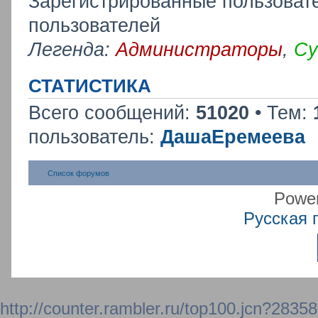
Зарегистрированные пользовате
пользователей
Легенда:
Администраторы
,
Су
СТАТИСТИКА
Всего сообщений:
51020
• Тем:
пользователь:
ДашаЕремеева
Список форумов
Powe
Русская 
http://counter.rambler.ru/top100.jcn?2835