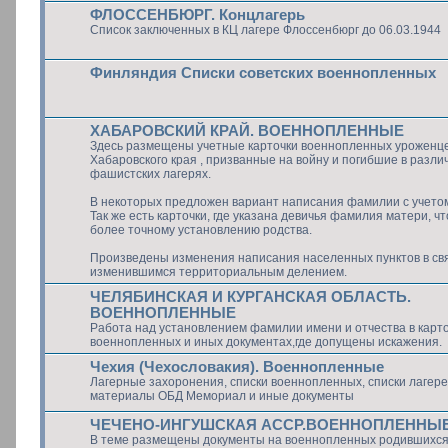
ФЛОССЕНБЮРГ. Концлагерь
Список заключенных в КЦ лагере Флоссенбюрг до 06.03.1944
Финляндия Списки советских военнопленных
ХАБАРОВСКИЙ КРАЙ. ВОЕННОПЛЕННЫЕ
Здесь размещены учетные карточки военнопленных уроженц
Хабаровского края , призванные на войну и погибшие в разли
фашистских лагерях.
В некоторых предложен вариант написания фамилии с учето
Так же есть карточки, где указана девичья фамилия матери, ч
более точному установлению родства.
Произведены изменения написания населенных пунктов в свя
изменившимся территориальным делением.
ЧЕЛЯБИНСКАЯ И КУРГАНСКАЯ ОБЛАСТЬ.
ВОЕННОПЛЕННЫЕ
Работа над установлением фамилии имени и отчества в карт
военнопленных и иных документах,где допущены искажения.
Чехия (Чехословакия). Военнопленные
Лагерные захоронения, списки военнопленных, списки лагерей
материалы ОБД Мемориал и иные документы
ЧЕЧЕНО-ИНГУШСКАЯ АССР.ВОЕННОПЛЕННЫ
В теме размещены документы на военнопленных родившихся