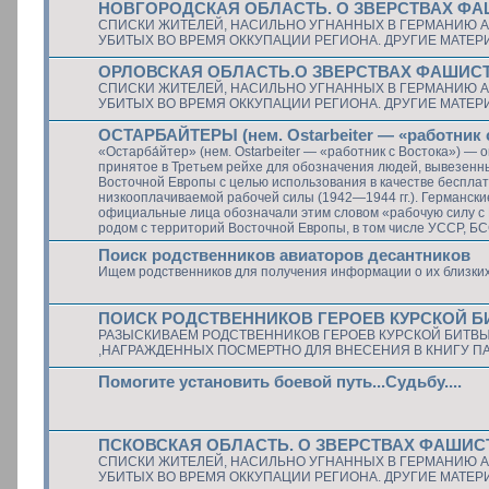
НОВГОРОДСКАЯ ОБЛАСТЬ. О ЗВЕРСТВАХ Ф
СПИСКИ ЖИТЕЛЕЙ, НАСИЛЬНО УГНАННЫХ В ГЕРМАНИЮ А
УБИТЫХ ВО ВРЕМЯ ОККУПАЦИИ РЕГИОНА. ДРУГИЕ МАТЕ
ОРЛОВСКАЯ ОБЛАСТЬ.О ЗВЕРСТВАХ ФАШИС
СПИСКИ ЖИТЕЛЕЙ, НАСИЛЬНО УГНАННЫХ В ГЕРМАНИЮ А
УБИТЫХ ВО ВРЕМЯ ОККУПАЦИИ РЕГИОНА. ДРУГИЕ МАТЕ
ОСТАРБАЙТЕРЫ (нем. Ostarbeiter — «работник 
«Остарба́йтер» (нем. Ostarbeiter — «работник с Востока») — 
принятое в Третьем рейхе для обозначения людей, вывезенн
Восточной Европы с целью использования в качестве беспла
низкооплачиваемой рабочей силы (1942—1944 гг.). Германски
официальные лица обозначали этим словом «рабочую силу с 
родом с территорий Восточной Европы, в том числе УССР, Б
Поиск родственников авиаторов десантников
Ищем родственников для получения информации о их близки
ПОИСК РОДСТВЕННИКОВ ГЕРОЕВ КУРСКОЙ 
РАЗЫСКИВАЕМ РОДСТВЕННИКОВ ГЕРОЕВ КУРСКОЙ БИТВ
,НАГРАЖДЕННЫХ ПОСМЕРТНО ДЛЯ ВНЕСЕНИЯ В КНИГУ П
Помогите установить боевой путь...Судьбу....
ПСКОВСКАЯ ОБЛАСТЬ. О ЗВЕРСТВАХ ФАШИС
СПИСКИ ЖИТЕЛЕЙ, НАСИЛЬНО УГНАННЫХ В ГЕРМАНИЮ А
УБИТЫХ ВО ВРЕМЯ ОККУПАЦИИ РЕГИОНА. ДРУГИЕ МАТЕ