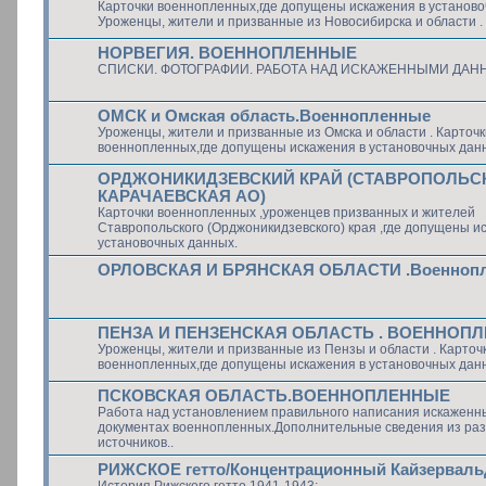
Карточки военнопленных,где допущены искажения в установо
Уроженцы, жители и призванные из Новосибирска и области .
НОРВЕГИЯ. ВОЕННОПЛЕННЫЕ
СПИСКИ. ФОТОГРАФИИ. РАБОТА НАД ИСКАЖЕННЫМИ ДАН
ОМСК и Омская область.Военнопленные
Уроженцы, жители и призванные из Омска и области . Карточк
военнопленных,где допущены искажения в установочных дан
ОРДЖОНИКИДЗЕВСКИЙ КРАЙ (СТАВРОПОЛЬСК
КАРАЧАЕВСКАЯ АО)
Карточки военнопленных ,уроженцев призванных и жителей
Ставропольского (Орджоникидзевского) края ,где допущены и
установочных данных.
ОРЛОВСКАЯ И БРЯНСКАЯ ОБЛАСТИ .Военноп
ПЕНЗА И ПЕНЗЕНСКАЯ ОБЛАСТЬ . ВОЕННОП
Уроженцы, жители и призванные из Пензы и области . Карточ
военнопленных,где допущены искажения в установочных дан
ПСКОВСКАЯ ОБЛАСТЬ.ВОЕННОПЛЕННЫЕ
Работа над установлением правильного написания искаженн
документах военнопленных.Дополнительные сведения из ра
источников..
РИЖСКОЕ гетто/Концентрационный Кайзерваль
История Рижского гетто 1941-1943: