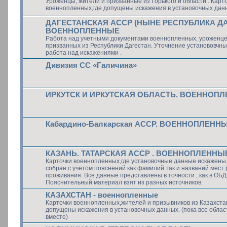
Уроженцы, жители и призванные из Горького и области . Карт
военнопленных,где допущены искажения в установочных дан
ДАГЕСТАНСКАЯ АССР (НЫНЕ РЕСПУБЛИКА Д
ВОЕННОПЛЕННЫЕ
Работа над учетными документами военнопленных, уроженце
призванных из Республики Дагестан. Уточнение установовчны
работа над искажениями .
Дивизия СС «Галичина»
ИРКУТСК И ИРКУТСКАЯ ОБЛАСТЬ. ВОЕННОП
Кабардино-Балкарская АССР. ВОЕННОПЛЕНН
КАЗАНЬ. ТАТАРСКАЯ АССР . ВОЕННОПЛЕННЫ
Карточки военнопленных,где установочные данные искажены
собран с учетом пояснений как фамилий так и названий мест
проживания. Все данные представлены в точности , как в ОБ
Пояснительный материал взят из разных источников.
КАЗАХСТАН - военнопленные
Карточки военнопленных,жителей и призывников из Казахстан
допущены искажения в установочных данных. (пока все облас
вместе)