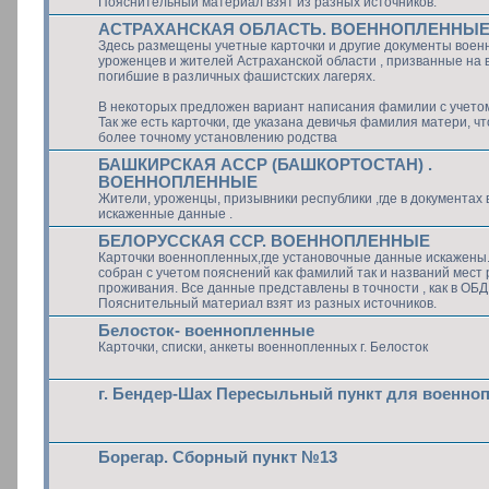
Пояснительный материал взят из разных источников.
АСТРАХАНСКАЯ ОБЛАСТЬ. ВОЕННОПЛЕННЫ
Здесь размещены учетные карточки и другие документы воен
уроженцев и жителей Астраханской области , призванные на 
погибшие в различных фашистских лагерях.
В некоторых предложен вариант написания фамилии с учето
Так же есть карточки, где указана девичья фамилия матери, ч
более точному установлению родства
БАШКИРСКАЯ АССР (БАШКОРТОСТАН) .
ВОЕННОПЛЕННЫЕ
Жители, уроженцы, призывники республики ,где в документах
искаженные данные .
БЕЛОРУССКАЯ ССР. ВОЕННОПЛЕННЫЕ
Карточки военнопленных,где установочные данные искажены
собран с учетом пояснений как фамилий так и названий мест
проживания. Все данные представлены в точности , как в ОБ
Пояснительный материал взят из разных источников.
Белосток- военнопленные
Карточки, списки, анкеты военнопленных г. Белосток
г. Бендер-Шах Пересыльный пункт для военно
Борегар. Сборный пункт №13