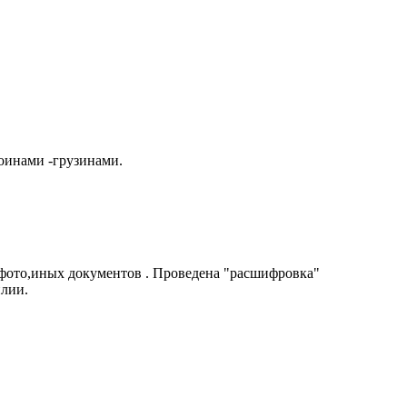
оинами -грузинами.
 фото,иных документов . Проведена "расшифровка"
илии.