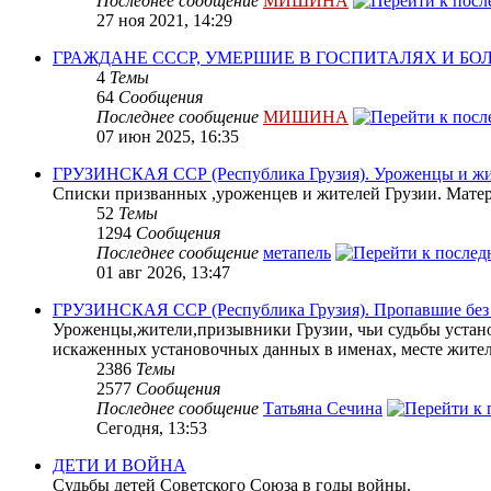
Последнее сообщение
МИШИНА
27 ноя 2021, 14:29
ГРАЖДАНЕ СССР, УМЕРШИЕ В ГОСПИТАЛЯХ И Б
4
Темы
64
Сообщения
Последнее сообщение
МИШИНА
07 июн 2025, 16:35
ГРУЗИНСКАЯ ССР (Республика Грузия). Уроженцы и жит
Списки призванных ,уроженцев и жителей Грузии. Матери
52
Темы
1294
Сообщения
Последнее сообщение
метапель
01 авг 2026, 13:47
ГРУЗИНСКАЯ ССР (Республика Грузия). Пропавшие без в
Уроженцы,жители,призывники Грузии, чьи судьбы устано
искаженных установочных данных в именах, месте жите
2386
Темы
2577
Сообщения
Последнее сообщение
Татьяна Сечина
Сегодня, 13:53
ДЕТИ И ВОЙНА
Судьбы детей Советского Союза в годы войны.