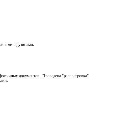
оинами -грузинами.
 фото,иных документов . Проведена "расшифровка"
илии.