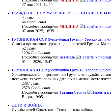
Последнее сообщение
МИШИНА
27 ноя 2021, 14:29
ГРАЖДАНЕ СССР, УМЕРШИЕ В ГОСПИТАЛЯХ И Б
4
Темы
64
Сообщения
Последнее сообщение
МИШИНА
07 июн 2025, 16:35
ГРУЗИНСКАЯ ССР (Республика Грузия). Уроженцы и жит
Списки призванных ,уроженцев и жителей Грузии. Матери
52
Темы
1294
Сообщения
Последнее сообщение
метапель
01 авг 2026, 13:47
ГРУЗИНСКАЯ ССР (Республика Грузия). Пропавшие без в
Уроженцы,жители,призывники Грузии, чьи судьбы устано
искаженных установочных данных в именах, месте жите
2387
Темы
2578
Сообщения
Последнее сообщение
Татьяна Сечина
Вчера, 19:05
ДЕТИ И ВОЙНА
Судьбы детей Советского Союза в годы войны.