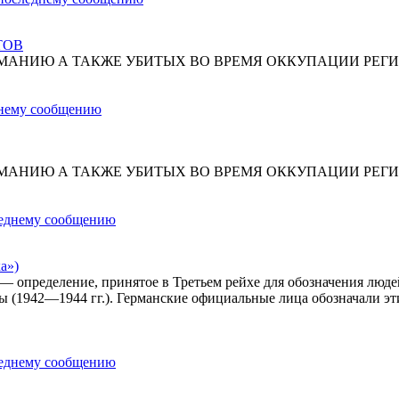
ТОВ
МАНИЮ А ТАКЖЕ УБИТЫХ ВО ВРЕМЯ ОККУПАЦИИ РЕГИ
МАНИЮ А ТАКЖЕ УБИТЫХ ВО ВРЕМЯ ОККУПАЦИИ РЕГИ
а»)
») — определение, принятое в Третьем рейхе для обозначения лю
ы (1942—1944 гг.). Германские официальные лица обозначали эт