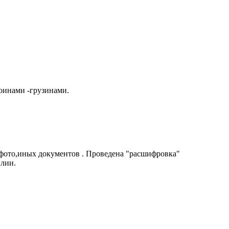
оинами -грузинами.
 фото,иных документов . Проведена "расшифровка"
илии.