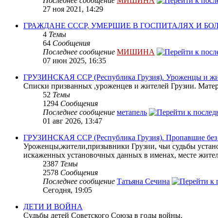
Последнее сообщение
МИШИНА
27 ноя 2021, 14:29
ГРАЖДАНЕ СССР, УМЕРШИЕ В ГОСПИТАЛЯХ И Б
4
Темы
64
Сообщения
Последнее сообщение
МИШИНА
07 июн 2025, 16:35
ГРУЗИНСКАЯ ССР (Республика Грузия). Уроженцы и жит
Списки призванных ,уроженцев и жителей Грузии. Матери
52
Темы
1294
Сообщения
Последнее сообщение
метапель
01 авг 2026, 13:47
ГРУЗИНСКАЯ ССР (Республика Грузия). Пропавшие без в
Уроженцы,жители,призывники Грузии, чьи судьбы устано
искаженных установочных данных в именах, месте жите
2387
Темы
2578
Сообщения
Последнее сообщение
Татьяна Сечина
Сегодня, 19:05
ДЕТИ И ВОЙНА
Судьбы детей Советского Союза в годы войны.