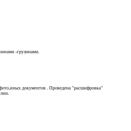
оинами -грузинами.
 фото,иных документов . Проведена "расшифровка"
илии.