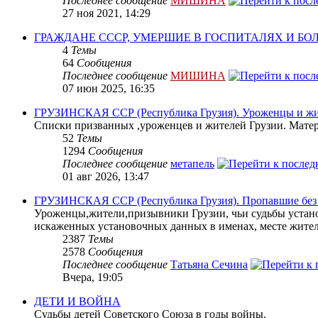
Последнее сообщение
МИШИНА
27 ноя 2021, 14:29
ГРАЖДАНЕ СССР, УМЕРШИЕ В ГОСПИТАЛЯХ И Б
4
Темы
64
Сообщения
Последнее сообщение
МИШИНА
07 июн 2025, 16:35
ГРУЗИНСКАЯ ССР (Республика Грузия). Уроженцы и жит
Списки призванных ,уроженцев и жителей Грузии. Матери
52
Темы
1294
Сообщения
Последнее сообщение
метапель
01 авг 2026, 13:47
ГРУЗИНСКАЯ ССР (Республика Грузия). Пропавшие без в
Уроженцы,жители,призывники Грузии, чьи судьбы устано
искаженных установочных данных в именах, месте жите
2387
Темы
2578
Сообщения
Последнее сообщение
Татьяна Сечина
Вчера, 19:05
ДЕТИ И ВОЙНА
Судьбы детей Советского Союза в годы войны.