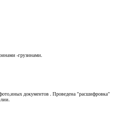
оинами -грузинами.
 фото,иных документов . Проведена "расшифровка"
илии.