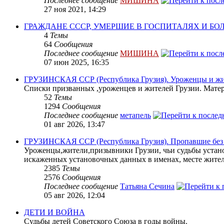
Последнее сообщение
МИШИНА
27 ноя 2021, 14:29
ГРАЖДАНЕ СССР, УМЕРШИЕ В ГОСПИТАЛЯХ И Б
4
Темы
64
Сообщения
Последнее сообщение
МИШИНА
07 июн 2025, 16:35
ГРУЗИНСКАЯ ССР (Республика Грузия). Уроженцы и жит
Списки призванных ,уроженцев и жителей Грузии. Матери
52
Темы
1294
Сообщения
Последнее сообщение
метапель
01 авг 2026, 13:47
ГРУЗИНСКАЯ ССР (Республика Грузия). Пропавшие без в
Уроженцы,жители,призывники Грузии, чьи судьбы устано
искаженных установочных данных в именах, месте жите
2385
Темы
2576
Сообщения
Последнее сообщение
Татьяна Сечина
05 авг 2026, 12:04
ДЕТИ И ВОЙНА
Судьбы детей Советского Союза в годы войны.