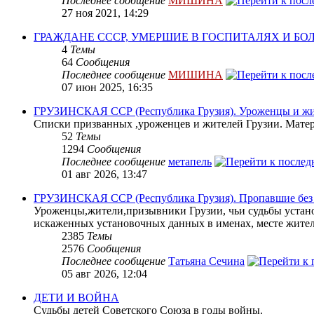
Последнее сообщение
МИШИНА
27 ноя 2021, 14:29
ГРАЖДАНЕ СССР, УМЕРШИЕ В ГОСПИТАЛЯХ И Б
4
Темы
64
Сообщения
Последнее сообщение
МИШИНА
07 июн 2025, 16:35
ГРУЗИНСКАЯ ССР (Республика Грузия). Уроженцы и жит
Списки призванных ,уроженцев и жителей Грузии. Матери
52
Темы
1294
Сообщения
Последнее сообщение
метапель
01 авг 2026, 13:47
ГРУЗИНСКАЯ ССР (Республика Грузия). Пропавшие без в
Уроженцы,жители,призывники Грузии, чьи судьбы устано
искаженных установочных данных в именах, месте жите
2385
Темы
2576
Сообщения
Последнее сообщение
Татьяна Сечина
05 авг 2026, 12:04
ДЕТИ И ВОЙНА
Судьбы детей Советского Союза в годы войны.