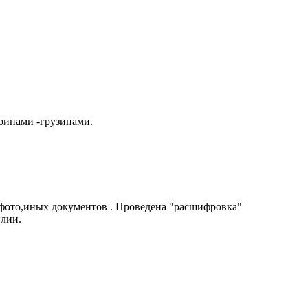
оинами -грузинами.
 фото,иных документов . Проведена "расшифровка"
илии.