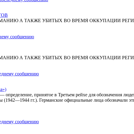
ТОВ
МАНИЮ А ТАКЖЕ УБИТЫХ ВО ВРЕМЯ ОККУПАЦИИ РЕГИ
МАНИЮ А ТАКЖЕ УБИТЫХ ВО ВРЕМЯ ОККУПАЦИИ РЕГИ
а»)
») — определение, принятое в Третьем рейхе для обозначения лю
ы (1942—1944 гг.). Германские официальные лица обозначали эт