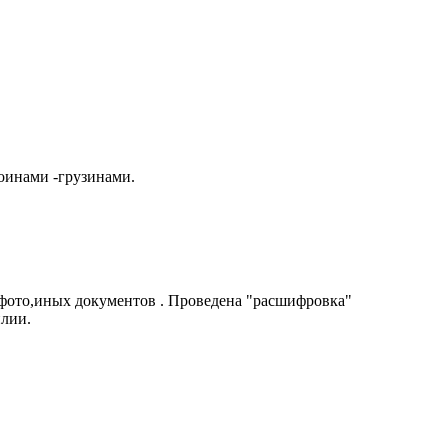
оинами -грузинами.
 фото,иных документов . Проведена "расшифровка"
илии.