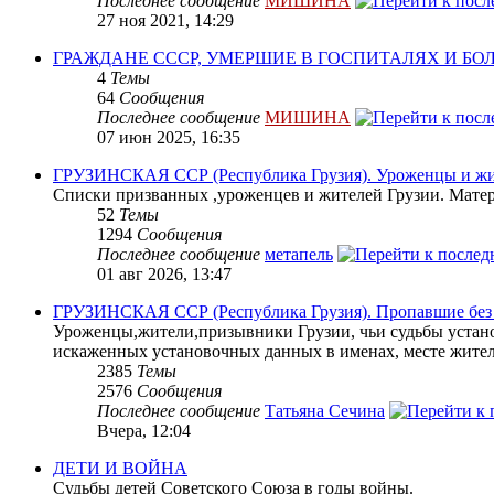
Последнее сообщение
МИШИНА
27 ноя 2021, 14:29
ГРАЖДАНЕ СССР, УМЕРШИЕ В ГОСПИТАЛЯХ И Б
4
Темы
64
Сообщения
Последнее сообщение
МИШИНА
07 июн 2025, 16:35
ГРУЗИНСКАЯ ССР (Республика Грузия). Уроженцы и жит
Списки призванных ,уроженцев и жителей Грузии. Матери
52
Темы
1294
Сообщения
Последнее сообщение
метапель
01 авг 2026, 13:47
ГРУЗИНСКАЯ ССР (Республика Грузия). Пропавшие без в
Уроженцы,жители,призывники Грузии, чьи судьбы устано
искаженных установочных данных в именах, месте жите
2385
Темы
2576
Сообщения
Последнее сообщение
Татьяна Сечина
Вчера, 12:04
ДЕТИ И ВОЙНА
Судьбы детей Советского Союза в годы войны.