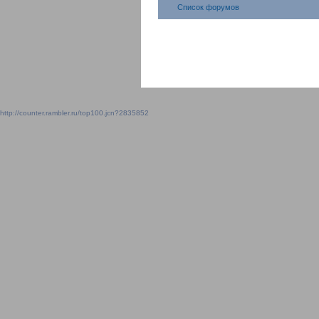
Список форумов
http://counter.rambler.ru/top100.jcn?2835852