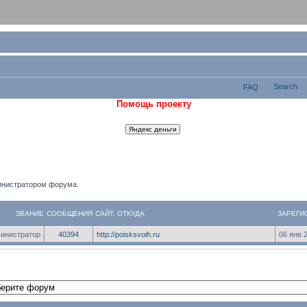
Search
FAQ
Помощь проекту
инистратором форума.
ЗВАНИЕ
СООБЩЕНИЯ
САЙТ
,
ОТКУДА
ЗАРЕГИ
инистратор
40394
http://poisksvoih.ru
06 янв 