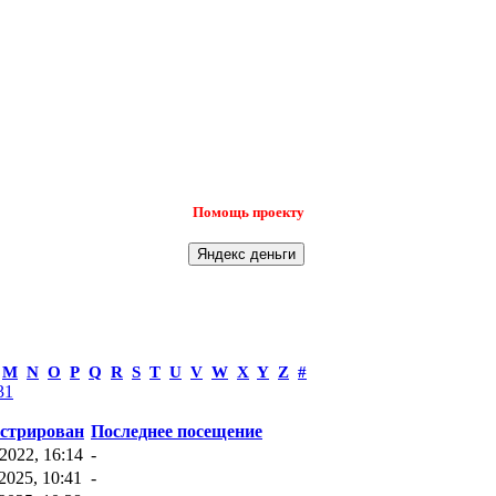
Помощь проекту
M
N
O
P
Q
R
S
T
U
V
W
X
Y
Z
#
31
истрирован
Последнее посещение
2022, 16:14
-
2025, 10:41
-