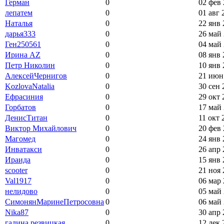
Герман
0
02 фев 
лепатем
0
01 авг 
Наталья
0
22 янв 
дарья333
0
26 май 
Ген250561
0
04 май 
Ирина AZ
0
08 янв 
Петр Николин
0
10 янв 
АлексейЧернигов
0
21 июн 
KozlovaNatalia
0
30 сен 
Ефрасиния
0
29 окт 
Горбатов
0
17 май 
ДенисТитан
0
11 окт 
Виктор Михайлович
0
20 фев 
Магомед
0
24 янв 
Инватакси
0
26 апр 
Ираида
0
15 янв 
scooter
0
21 ноя 
Val1917
0
06 мар 
нелидово
0
05 май 
СимонянМаринеПетросовна
0
06 май 
Nika87
0
30 апр 
галина резвицкая
0
12 дек 