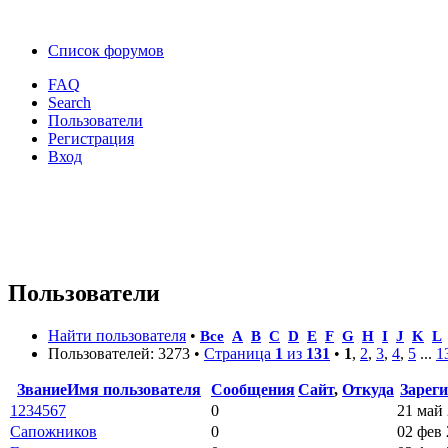
Список форумов
FAQ
Search
Пользователи
Регистрация
Вход
Пользователи
Найти пользователя
•
Все
A
B
C
D
E
F
G
H
I
J
K
L
Пользователей: 3273 •
Страница
1
из
131
•
1
,
2
,
3
,
4
,
5
...
1
Звание
Имя пользователя
Сообщения
Сайт
,
Откуда
Зарег
1234567
0
21 май 
Сапожников
0
02 фев 