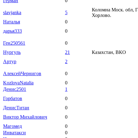
Герман
0
Коломна Моск. обл, Г
slavjanka
5
Хорлово.
Наталья
0
дарья333
0
Ген250561
0
Нургуль
21
Казахстан, ВКО
Артур
2
АлексейЧернигов
0
KozlovaNatalia
0
Денис2501
1
Горбатов
0
ДенисТитан
0
Виктор Михайлович
0
Магомед
0
Инватакси
0