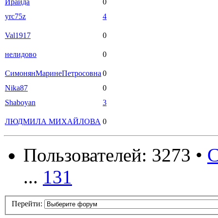
Ираида
0
yrc75z
4
Val1917
0
нелидово
0
СимонянМаринеПетросовна
0
Nika87
0
Shaboyan
3
ЛЮДМИЛА МИХАЙЛОВА
0
Пользователей: 3273 •
С
...
131
Перейти: