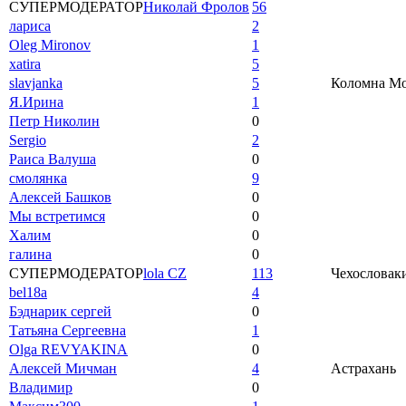
СУПЕРМОДЕРАТОР
Николай Фролов
56
лариса
2
Oleg Mironov
1
xatira
5
slavjanka
5
Коломна Мос
Я.Ирина
1
Петр Николин
0
Sergio
2
Раиса Валуша
0
смолянка
9
Алексей Башков
0
Мы встретимся
0
Халим
0
галина
0
СУПЕРМОДЕРАТОР
lola CZ
113
Чехословаки
bel18a
4
Бэднарик сергей
0
Татьяна Сергеевна
1
Olga REVYAKINA
0
Алексей Мичман
4
Астрахань
Владимир
0