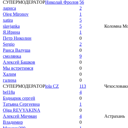
СУПЕРМОДЕРАТОР
Николай Фролов
56
лариса
2
Oleg Mironov
1
xatira
5
slavjanka
5
Коломна Мос
Я.Ирина
1
Петр Николин
0
Sergio
2
Раиса Валуша
0
смолянка
9
Алексей Башков
0
Мы встретимся
0
Халим
0
галина
0
СУПЕРМОДЕРАТОР
lola CZ
113
Чехословаки
bel18a
4
Бэднарик сергей
0
Татьяна Сергеевна
1
Olga REVYAKINA
0
Алексей Мичман
4
Астрахань
Владимир
0