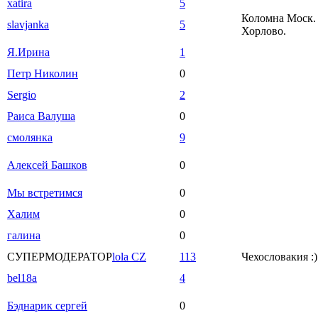
xatira
5
Коломна Моск. 
slavjanka
5
Хорлово.
Я.Ирина
1
Петр Николин
0
Sergio
2
Раиса Валуша
0
смолянка
9
Алексей Башков
0
Мы встретимся
0
Халим
0
галина
0
СУПЕРМОДЕРАТОР
lola CZ
113
Чехословакия :)
bel18a
4
Бэднарик сергей
0