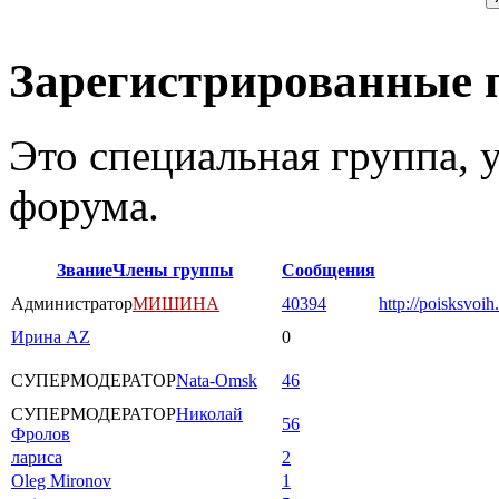
Зарегистрированные 
Это специальная группа,
форума.
Звание
Члены группы
Сообщения
Администратор
МИШИНА
40394
http://poisksvoih
Ирина AZ
0
СУПЕРМОДЕРАТОР
Nata-Omsk
46
СУПЕРМОДЕРАТОР
Николай
56
Фролов
лариса
2
Oleg Mironov
1