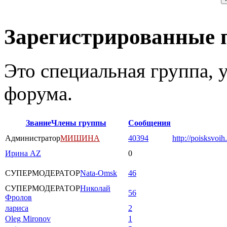
Зарегистрированные 
Это специальная группа,
форума.
Звание
Члены группы
Сообщения
Администратор
МИШИНА
40394
http://poisksvoih
Ирина AZ
0
СУПЕРМОДЕРАТОР
Nata-Omsk
46
СУПЕРМОДЕРАТОР
Николай
56
Фролов
лариса
2
Oleg Mironov
1