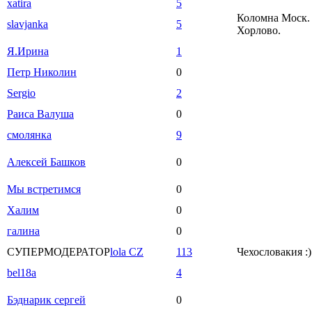
xatira
5
Коломна Моск. 
slavjanka
5
Хорлово.
Я.Ирина
1
Петр Николин
0
Sergio
2
Раиса Валуша
0
смолянка
9
Алексей Башков
0
Мы встретимся
0
Халим
0
галина
0
СУПЕРМОДЕРАТОР
lola CZ
113
Чехословакия :)
bel18a
4
Бэднарик сергей
0