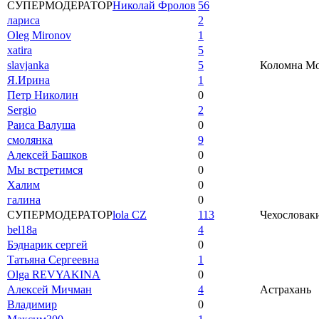
СУПЕРМОДЕРАТОР
Николай Фролов
56
лариса
2
Oleg Mironov
1
xatira
5
slavjanka
5
Коломна Мос
Я.Ирина
1
Петр Николин
0
Sergio
2
Раиса Валуша
0
смолянка
9
Алексей Башков
0
Мы встретимся
0
Халим
0
галина
0
СУПЕРМОДЕРАТОР
lola CZ
113
Чехословаки
bel18a
4
Бэднарик сергей
0
Татьяна Сергеевна
1
Olga REVYAKINA
0
Алексей Мичман
4
Астрахань
Владимир
0