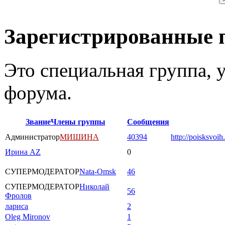
Зарегистрированные 
Это специальная группа,
форума.
Звание
Члены группы
Сообщения
Администратор
МИШИНА
40394
http://poisksvoih
Ирина AZ
0
СУПЕРМОДЕРАТОР
Nata-Omsk
46
СУПЕРМОДЕРАТОР
Николай
56
Фролов
лариса
2
Oleg Mironov
1