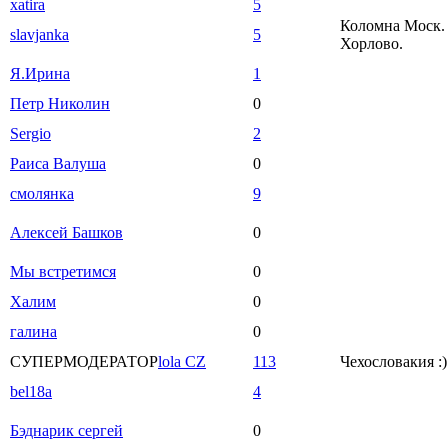
xatira
5
Коломна Моск. 
slavjanka
5
Хорлово.
Я.Ирина
1
Петр Николин
0
Sergio
2
Раиса Валуша
0
смолянка
9
Алексей Башков
0
Мы встретимся
0
Халим
0
галина
0
СУПЕРМОДЕРАТОР
lola CZ
113
Чехословакия :)
bel18a
4
Бэднарик сергей
0