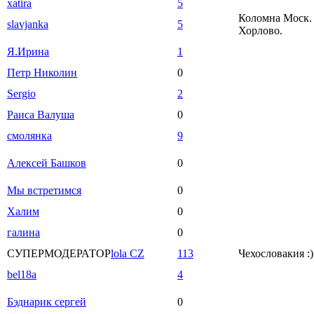
xatira
5
Коломна Моск. 
slavjanka
5
Хорлово.
Я.Ирина
1
Петр Николин
0
Sergio
2
Раиса Валуша
0
смолянка
9
Алексей Башков
0
Мы встретимся
0
Халим
0
галина
0
СУПЕРМОДЕРАТОР
lola CZ
113
Чехословакия :)
bel18a
4
Бэднарик сергей
0