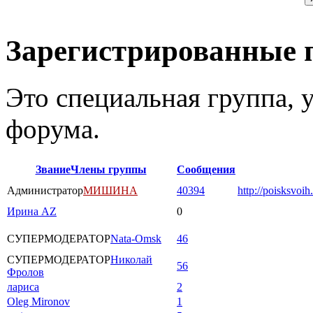
Зарегистрированные 
Это специальная группа,
форума.
Звание
Члены группы
Сообщения
Администратор
МИШИНА
40394
http://poisksvoih
Ирина AZ
0
СУПЕРМОДЕРАТОР
Nata-Omsk
46
СУПЕРМОДЕРАТОР
Николай
56
Фролов
лариса
2
Oleg Mironov
1