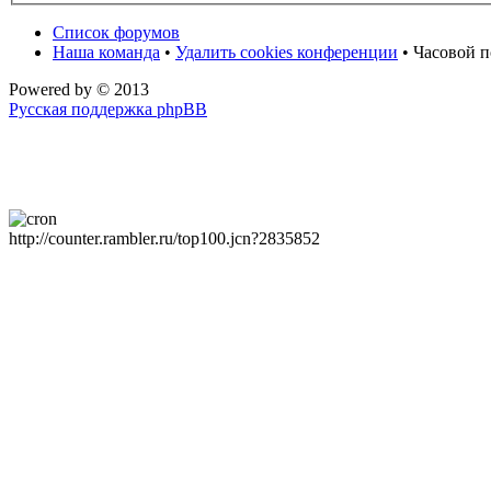
Список форумов
Наша команда
•
Удалить cookies конференции
• Часовой п
Powered by
© 2013
Русская поддержка phpBB
http://counter.rambler.ru/top100.jcn?2835852