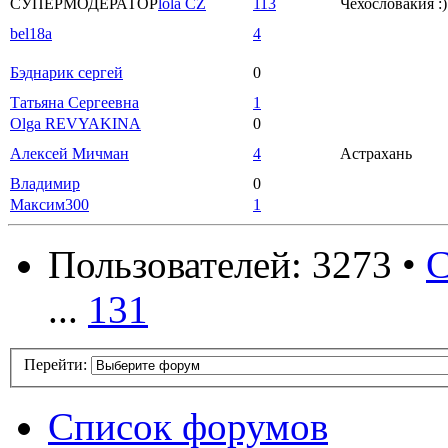
СУПЕРМОДЕРАТОР
lola CZ
113
Чехословакия :)
bel18a
4
Бэднарик сергей
0
Татьяна Сергеевна
1
Olga REVYAKINA
0
Алексей Мичман
4
Астрахань
Владимир
0
Максим300
1
Пользователей: 3273 •
С
...
131
Перейти:
Список форумов