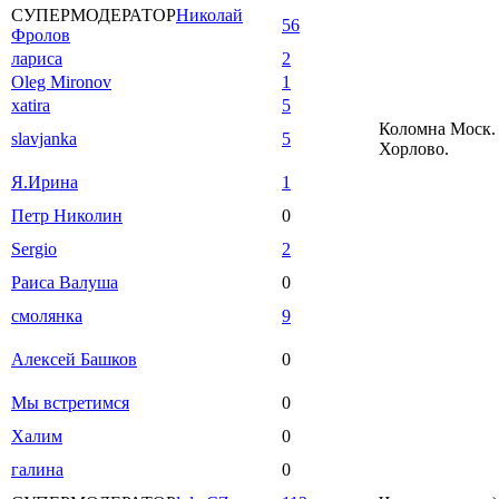
СУПЕРМОДЕРАТОР
Николай
56
Фролов
лариса
2
Oleg Mironov
1
xatira
5
Коломна Моск. 
slavjanka
5
Хорлово.
Я.Ирина
1
Петр Николин
0
Sergio
2
Раиса Валуша
0
смолянка
9
Алексей Башков
0
Мы встретимся
0
Халим
0
галина
0