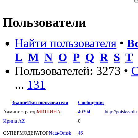
Пользователи
Найти пользователя
•
В
L
M
N
O
P
Q
R
S
T
Пользователей: 3273 •
С
...
131
Звание
Имя пользователя
Сообщения
Администратор
МИШИНА
40394
http://poisksvoih
Ирина AZ
0
СУПЕРМОДЕРАТОР
Nata-Omsk
46