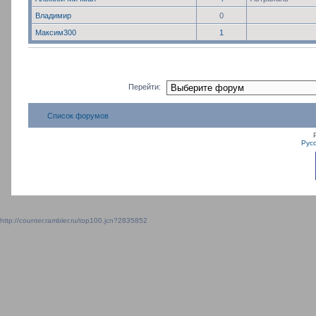
Владимир
0
Максим300
1
Перейти:
Список форумов
Рус
http://counter.rambler.ru/top100.jcn?2835852