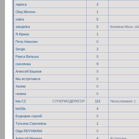
лариса
2
Oleg Mironov
1
xatira
5
slavjanka
5
Коломна Моск. об
Я.Ирина
1
Петр Николин
0
Sergio
2
Раиса Валуша
0
смолянка
9
Алексей Башков
0
Мы встретимся
0
Халим
0
галина
0
lola CZ
СУПЕРМОДЕРАТОР
113
Чехословакия :)
bel18a
4
Бэднарик сергей
0
Татьяна Сергеевна
1
Olga REVYAKINA
0
Алексей Мичман
4
Астрахань