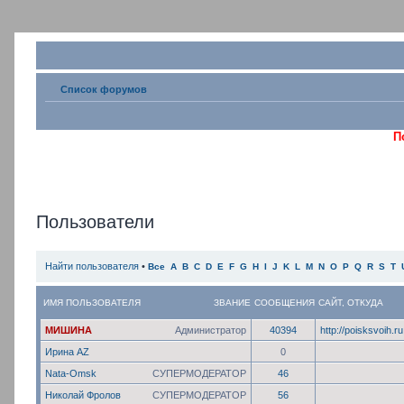
Список форумов
П
Пользователи
Найти пользователя
•
Все
A
B
C
D
E
F
G
H
I
J
K
L
M
N
O
P
Q
R
S
T
ИМЯ ПОЛЬЗОВАТЕЛЯ
ЗВАНИЕ
СООБЩЕНИЯ
САЙТ
,
ОТКУДА
МИШИНА
Администратор
40394
http://poisksvoih.ru
Ирина AZ
0
Nata-Omsk
СУПЕРМОДЕРАТОР
46
Николай Фролов
СУПЕРМОДЕРАТОР
56