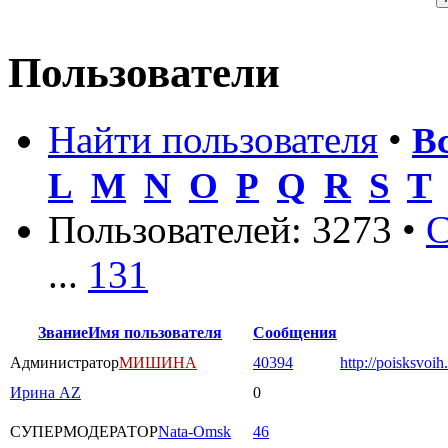
Пользователи
Найти пользователя
•
В
L
M
N
O
P
Q
R
S
T
Пользователей: 3273 •
С
...
131
Звание
Имя пользователя
Сообщения
Администратор
МИШИНА
40394
http://poisksvoih
Ирина AZ
0
СУПЕРМОДЕРАТОР
Nata-Omsk
46