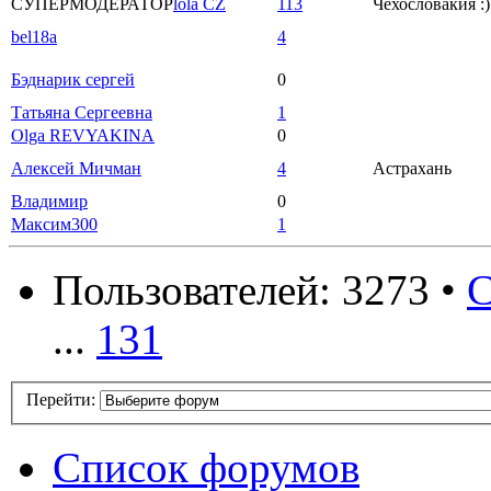
СУПЕРМОДЕРАТОР
lola CZ
113
Чехословакия :)
bel18a
4
Бэднарик сергей
0
Татьяна Сергеевна
1
Olga REVYAKINA
0
Алексей Мичман
4
Астрахань
Владимир
0
Максим300
1
Пользователей: 3273 •
С
...
131
Перейти:
Список форумов