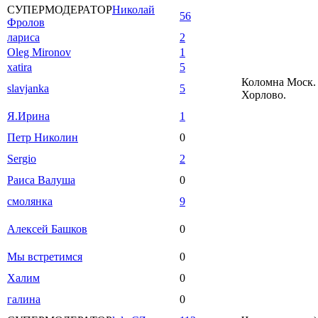
СУПЕРМОДЕРАТОР
Николай
56
Фролов
лариса
2
Oleg Mironov
1
xatira
5
Коломна Моск. 
slavjanka
5
Хорлово.
Я.Ирина
1
Петр Николин
0
Sergio
2
Раиса Валуша
0
смолянка
9
Алексей Башков
0
Мы встретимся
0
Халим
0
галина
0