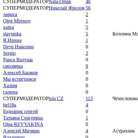
СУПЕРМОДЕРАТОР
Nata-Omsk
46
СУПЕРМОДЕРАТОР
Николай Фролов
56
лариса
2
Oleg Mironov
1
xatira
5
slavjanka
5
Коломна Мос
Я.Ирина
1
Петр Николин
0
Sergio
2
Раиса Валуша
0
смолянка
9
Алексей Башков
0
Мы встретимся
0
Халим
0
галина
0
СУПЕРМОДЕРАТОР
lola CZ
113
Чехословаки
bel18a
4
Бэднарик сергей
0
Татьяна Сергеевна
1
Olga REVYAKINA
0
Алексей Мичман
4
Астрахань
Владимир
0