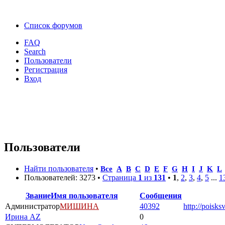
Список форумов
FAQ
Search
Пользователи
Регистрация
Вход
Пользователи
Найти пользователя
•
Все
A
B
C
D
E
F
G
H
I
J
K
L
Пользователей: 3273 •
Страница
1
из
131
•
1
,
2
,
3
,
4
,
5
...
1
Звание
Имя пользователя
Сообщения
Администратор
МИШИНА
40392
http://poisks
Ирина AZ
0