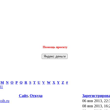
Помощь проекту
M
N
O
P
Q
R
S
T
U
V
W
X
Y
Z
#
31
Сайт
,
Откуда
Зарегистриров
voih.ru
06 янв 2013, 22:
08 янв 2013, 16: