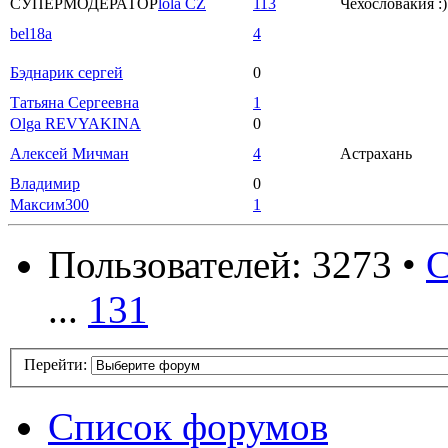
СУПЕРМОДЕРАТОР
lola CZ
113
Чехословакия :)
bel18a
4
Бэднарик сергей
0
Татьяна Сергеевна
1
Olga REVYAKINA
0
Алексей Мичман
4
Астрахань
Владимир
0
Максим300
1
Пользователей: 3273 •
С
...
131
Перейти:
Список форумов