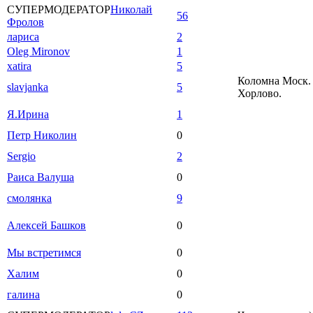
СУПЕРМОДЕРАТОР
Николай
56
Фролов
лариса
2
Oleg Mironov
1
xatira
5
Коломна Моск. 
slavjanka
5
Хорлово.
Я.Ирина
1
Петр Николин
0
Sergio
2
Раиса Валуша
0
смолянка
9
Алексей Башков
0
Мы встретимся
0
Халим
0
галина
0