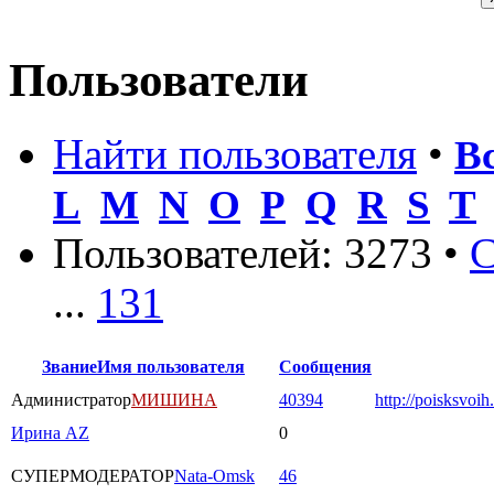
Пользователи
Найти пользователя
•
В
L
M
N
O
P
Q
R
S
T
Пользователей: 3273 •
С
...
131
Звание
Имя пользователя
Сообщения
Администратор
МИШИНА
40394
http://poisksvoih
Ирина AZ
0
СУПЕРМОДЕРАТОР
Nata-Omsk
46