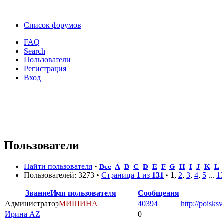
Список форумов
FAQ
Search
Пользователи
Регистрация
Вход
Пользователи
Найти пользователя
•
Все
A
B
C
D
E
F
G
H
I
J
K
L
Пользователей: 3273 •
Страница
1
из
131
•
1
,
2
,
3
,
4
,
5
...
1
Звание
Имя пользователя
Сообщения
Администратор
МИШИНА
40394
http://poisks
Ирина AZ
0