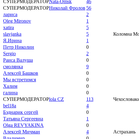
СУПЕРМОДЕРАТОР
Nata-Omsk
46
СУПЕРМОДЕРАТОР
Николай Фролов
56
лариса
2
Oleg Mironov
1
xatira
5
slavjanka
5
Коломна Мос
Я.Ирина
1
Петр Николин
0
Sergio
2
Раиса Валуша
0
смолянка
9
Алексей Башков
0
Мы встретимся
0
Халим
0
галина
0
СУПЕРМОДЕРАТОР
lola CZ
113
Чехословаки
bel18a
4
Бэднарик сергей
0
Татьяна Сергеевна
1
Olga REVYAKINA
0
Алексей Мичман
4
Астрахань
Владимир
0