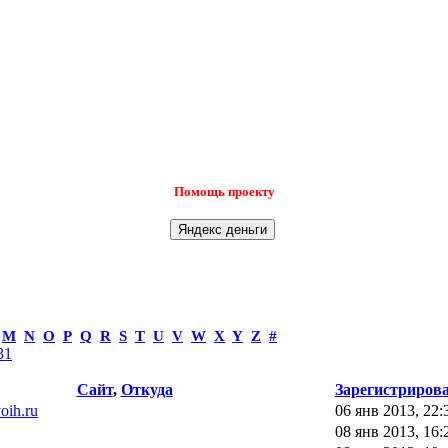
Помощь проекту
M
N
O
P
Q
R
S
T
U
V
W
X
Y
Z
#
31
Сайт
,
Откуда
Зарегистриров
voih.ru
06 янв 2013, 22:
08 янв 2013, 16: