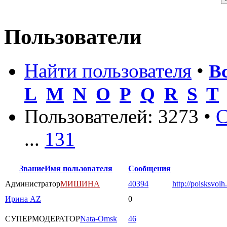
Пользователи
Найти пользователя
•
В
L
M
N
O
P
Q
R
S
T
Пользователей: 3273 •
С
...
131
Звание
Имя пользователя
Сообщения
Администратор
МИШИНА
40394
http://poisksvoih
Ирина AZ
0
СУПЕРМОДЕРАТОР
Nata-Omsk
46