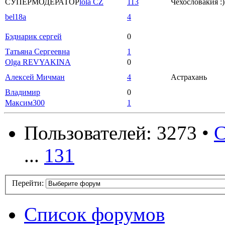
СУПЕРМОДЕРАТОР
lola CZ
113
Чехословакия :)
bel18a
4
Бэднарик сергей
0
Татьяна Сергеевна
1
Olga REVYAKINA
0
Алексей Мичман
4
Астрахань
Владимир
0
Максим300
1
Пользователей: 3273 •
С
...
131
Перейти:
Список форумов