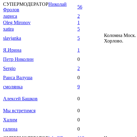
СУПЕРМОДЕРАТОР
Николай
56
Фролов
лариса
2
Oleg Mironov
1
xatira
5
Коломна Моск. 
slavjanka
5
Хорлово.
Я.Ирина
1
Петр Николин
0
Sergio
2
Раиса Валуша
0
смолянка
9
Алексей Башков
0
Мы встретимся
0
Халим
0
галина
0